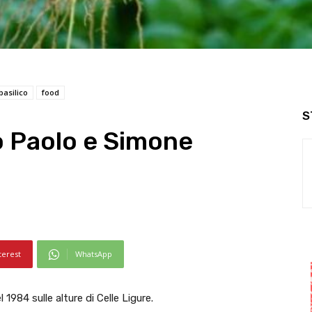
basilico
food
S
do Paolo e Simone
terest
WhatsApp
1984 sulle alture di Celle Ligure.