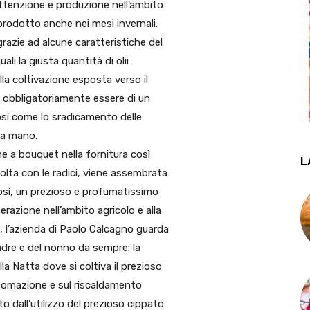
attenzione e produzione nell’ambito
l prodotto anche nei mesi invernali.
razie ad alcune caratteristiche del
ali la giusta quantità di olii
lla coltivazione esposta verso il
e obbligatoriamente essere di un
così come lo sradicamento delle
 a mano.
ne a bouquet nella fornitura così
L
colta con le radici, viene assembrata
osì, un prezioso e profumatissimo
razione nell’ambito agricolo e alla
o, l’azienda di Paolo Calcagno guarda
padre e del nonno da sempre: la
lla Natta dove si coltiva il prezioso
tomazione e sul riscaldamento
o dall’utilizzo del prezioso cippato