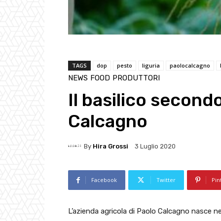
TAGS
dop
pesto
liguria
paolocalcagno
NEWS
FOOD
PRODUTTORI
Il basilico secon
Calcagno
By
Hira Grossi
3 Luglio 2020
Facebook
Twitter
Pin
L’azienda agricola di Paolo Calcagno nasce nel 