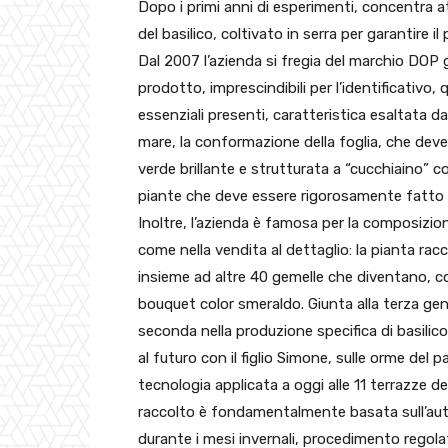
Dopo i primi anni di esperimenti, concentra 
del basilico, coltivato in serra per garantire i
Dal 2007 l’azienda si fregia del marchio DOP g
prodotto, imprescindibili per l’identificativo, qu
essenziali presenti, caratteristica esaltata da
mare, la conformazione della foglia, che dev
verde brillante e strutturata a “cucchiaino” 
piante che deve essere rigorosamente fatto
Inoltre, l’azienda è famosa per la composizio
come nella vendita al dettaglio: la pianta rac
insieme ad altre 40 gemelle che diventano, c
bouquet color smeraldo. Giunta alla terza gene
seconda nella produzione specifica di basilic
al futuro con il figlio Simone, sulle orme del 
tecnologia applicata a oggi alle 11 terrazze de
raccolto è fondamentalmente basata sull’au
durante i mesi invernali, procedimento regolat