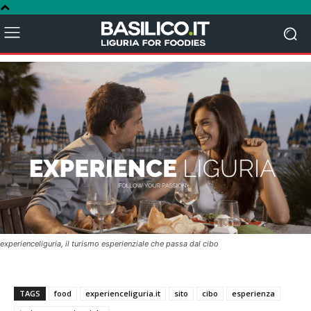
experienceliguria, il turismo esperienziale che passa dal cibo
TAGS
food
experienceliguria.it
sito
cibo
esperienza