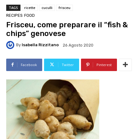
TAGS
ricette
cuculli
frisceu
RECIPES
FOOD
Frisceu, come preparare il “fish &
chips” genovese
By
Isabella Rizzitano
26 Agosto 2020
Facebook
Twitter
Pinterest