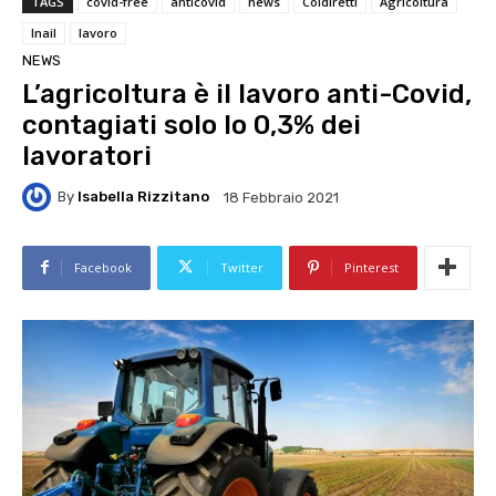
TAGS
covid-free
anticovid
news
Coldiretti
Agricoltura
Inail
lavoro
NEWS
L’agricoltura è il lavoro anti-Covid,
contagiati solo lo 0,3% dei
lavoratori
By
Isabella Rizzitano
18 Febbraio 2021
Facebook
Twitter
Pinterest