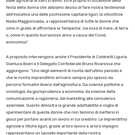
dalle agrisarte di Sant’Erasmo. Ed è proprio in occasione della
festa della donna che abbiamo deciso di fare nostra testimonial
dell’iniziativa una delle pochissime capitane liguri, la viticoltrice
Nadia Maggioncalda, a rappresentanza di tutte le donne che
sono in grado di affrontare la ‘tempesta’, sia essa di mare, di terra
o, come in questo burrascoso anno a causa del Covid,
economica”.
A proposito intervengono anche il Presidente di Coldiretti Liguria
Gianluca Boeri e il Delegato Confederale Bruno Rivarossa che
aggiungono: “Uno degli elementi di novità dell’ultimo periodo è
che le nostre imprenditrici arrivano sempre più spesso da
percorsi formativi diversi dall’agricoltura. Da scienze politiche a
sociologia, da giurisprudenza a economia, da scienze della
comunicazione a ragioneria, dal marketing alla consulenza
aziendale. Questo dimostra la grande adattabilità e voglia di
sperimentare di queste donne che non temono di mettersi in
gioco per portare avanti un lavoro in cui credono. Le imprenditrici
agricole e ittiche liguri, grazie al loro lavoro e al loro impegno
rappresentano un tassello importante della nostra