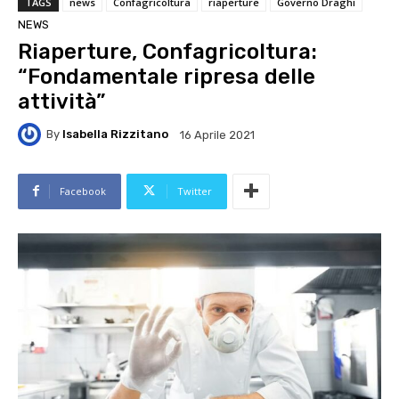
TAGS
news
Confagricoltura
riaperture
Governo Draghi
NEWS
Riaperture, Confagricoltura:
“Fondamentale ripresa delle
attività”
By
Isabella Rizzitano
16 Aprile 2021
Facebook
Twitter