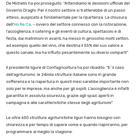
De Michelis ha poi proseguito: “Attendiamo le decisioni ufficiali del
Governo Draghi. Per il nostro settore si tratterebbe di un passo
atteso, auspicato e fondamentale per la ripartenza. La chiusura
dell’
Ho.Re.Ca
. – ovvero del settore connesso con la ristorazione,
l’accoglienza, il catering e gli eventi di cultura, spettacolo e di
festa, dai matrimoni in avanti, ha messo in ginocchio molti settori,
ad esempio quello del vino, che destina il 55% del suo valore a
questo canale, ma ha influito pesantemente su diversi comparti”.
Il presidente ligure di Confagricoltura ha poi ribadito: “E’ il caso
dell’agriturismo: le 24mila strutture italiane sono in grande
sofferenza e la riapertura in questi mesi sarebbe importante non
solo per le imprese, ma anche per gli ospiti. L’accoglienza è infatti
garantita in assoluta sicurezza, grazie agli spazi aperti in
campagna e alle caratteristiche stesse degli agriturismi”.
Le oltre 650 strutture agrituristiche liguri hanno bisogno con
chiarezza e per tempo di sapere come e quando riapriranno, per
programmare al meglio la stagione.