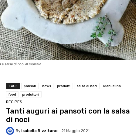
La salsa di noci al mortaio
TAGS
pansoti
news
prodotti
salsa di noci
Manuelina
food
produttori
RECIPES
Tanti auguri ai pansoti con la salsa
di noci
By
Isabella Rizzitano
21 Maggio 2021