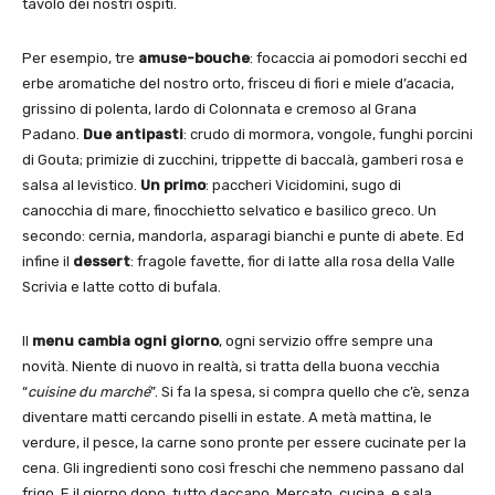
tavolo dei nostri ospiti.
Per esempio, tre
amuse-bouche
: focaccia ai pomodori secchi ed
erbe aromatiche del nostro orto, frisceu di fiori e miele d’acacia,
grissino di polenta, lardo di Colonnata e cremoso al Grana
Padano.
Due antipasti
: crudo di mormora, vongole, funghi porcini
di Gouta; primizie di zucchini, trippette di baccalà, gamberi rosa e
salsa al levistico.
Un primo
: paccheri Vicidomini, sugo di
canocchia di mare, finocchietto selvatico e basilico greco. Un
secondo: cernia, mandorla, asparagi bianchi e punte di abete. Ed
infine il
dessert
: fragole favette, fior di latte alla rosa della Valle
Scrivia e latte cotto di bufala.
Il
menu cambia ogni giorno
, ogni servizio offre sempre una
novità. Niente di nuovo in realtà, si tratta della buona vecchia
“
cuisine du marché
”. Si fa la spesa, si compra quello che c’è, senza
diventare matti cercando piselli in estate. A metà mattina, le
verdure, il pesce, la carne sono pronte per essere cucinate per la
cena. Gli ingredienti sono così freschi che nemmeno passano dal
frigo. E il giorno dopo, tutto daccapo. Mercato, cucina, e sala.