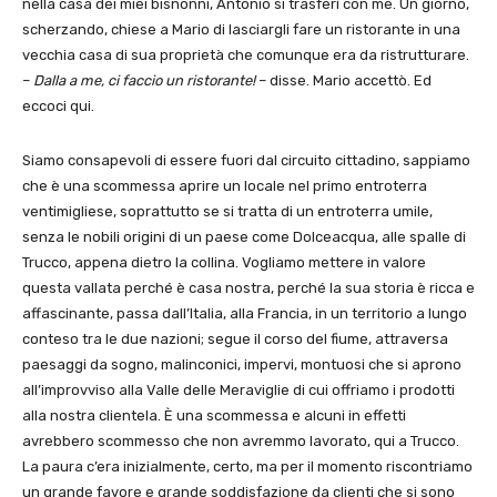
nella casa dei miei bisnonni, Antonio si trasferì con me. Un giorno,
scherzando, chiese a Mario di lasciargli fare un ristorante in una
vecchia casa di sua proprietà che comunque era da ristrutturare.
–
Dalla a me, ci faccio un ristorante!
– disse. Mario accettò. Ed
eccoci qui.
Siamo consapevoli di essere fuori dal circuito cittadino, sappiamo
che è una scommessa aprire un locale nel primo entroterra
ventimigliese, soprattutto se si tratta di un entroterra umile,
senza le nobili origini di un paese come Dolceacqua, alle spalle di
Trucco, appena dietro la collina. Vogliamo mettere in valore
questa vallata perché è casa nostra, perché la sua storia è ricca e
affascinante, passa dall’Italia, alla Francia, in un territorio a lungo
conteso tra le due nazioni; segue il corso del fiume, attraversa
paesaggi da sogno, malinconici, impervi, montuosi che si aprono
all’improvviso alla Valle delle Meraviglie di cui offriamo i prodotti
alla nostra clientela. È una scommessa e alcuni in effetti
avrebbero scommesso che non avremmo lavorato, qui a Trucco.
La paura c’era inizialmente, certo, ma per il momento riscontriamo
un grande favore e grande soddisfazione da clienti che si sono