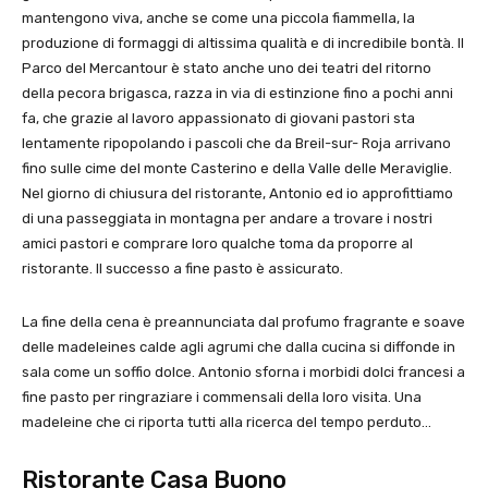
mantengono viva, anche se come una piccola fiammella, la
produzione di formaggi di altissima qualità e di incredibile bontà. Il
Parco del Mercantour è stato anche uno dei teatri del ritorno
della pecora brigasca, razza in via di estinzione fino a pochi anni
fa, che grazie al lavoro appassionato di giovani pastori sta
lentamente ripopolando i pascoli che da Breil-sur- Roja arrivano
fino sulle cime del monte Casterino e della Valle delle Meraviglie.
Nel giorno di chiusura del ristorante, Antonio ed io approfittiamo
di una passeggiata in montagna per andare a trovare i nostri
amici pastori e comprare loro qualche toma da proporre al
ristorante. Il successo a fine pasto è assicurato.
La fine della cena è preannunciata dal profumo fragrante e soave
delle madeleines calde agli agrumi che dalla cucina si diffonde in
sala come un soffio dolce. Antonio sforna i morbidi dolci francesi a
fine pasto per ringraziare i commensali della loro visita. Una
madeleine che ci riporta tutti alla ricerca del tempo perduto…
Ristorante Casa Buono