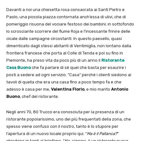
Davanti a noi una chiesetta rosa consacrata ai Santi Pietro e
Paolo, una piccola piazza contornata anch’essa di ulivi, che di
pomeriggio risuona del vociare festoso dei bambini; in sottofondo
lo scrosciante scorrere del fiume Roja e l’incessante frinire delle
cicale dalle campagne circostanti. In questo paesello, quasi
dimenticato dagli stessi abitanti di Ventimiglia, non lontano dalla
frontiera francese che porta al Colle di Tenda e poi su fino in
Piemonte, ha preso vita da poco più di un anno il
Ristorante
Casa Buono
che fa parlare di sé quel che basta per esaurire i
posti a sedere ad ogni servizio. “Casa” perché i clienti siedono ai
tavoli di quella che era una casa fino a poco tempo fa e che
adesso è casa per me,
Valentina Florio
, e mio marito
Antonio
Buono
, chef del ristorante.
Negli anni 70, 80 Trucco era conosciuta per la presenza di un
ristorante popolarissimo, uno dei più frequentati della zona, che
spesso viene confuso con il nostro, tanto è lo stupore per
l’apertura di un nuovo locale proprio qui. “
Ma è il Pallanca?
”
chiedono in tanti al telefono. “
No, signora, è un ristorante nuovo,