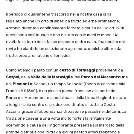
Il periodo di quarantena trascorso nella nostra casa ci ha
regalato anche un orto di alberi da frutto ed erbe aromatiche.
Antonio durante il confinamento forzato a causa del Covid-19 di
quest’anno così inusuale non è stato con le mani in mano. Ha
rivoltato la terra delle fasce disposte dietro casa, l’ha ripulita dai
rovi e ha piantato un selezionato agrumeto, qualche albero da
frutto, erbe aromatiche e fiori eduli.
Completiamo il pasto con un
cesto di formaggi
provenienti da
Sospel
, dalla
Valle delle Meraviglie
, dal
Parco del Mercantour
e
dal
Piemonte
. Sospel, un tempo Sospello (l’anno di cessione alla
Francia è il 1860), è un piccolo paese francese alle porte del
Parco del Mercantour e a pochi passi dalla Linea Maginot, è stato
a lungo il solo centro di produzione di latte di tutta la Costa
Azzurra grazie all’abbondanza di pastori e pascoli nei dintorni. La
tradizione casearia una volta molto forte sta lentamente
scemando a causa dell’ingombrante presenza sul mercato della
grande distribuzione; tuttavia alcuni pastori eroici resistono e