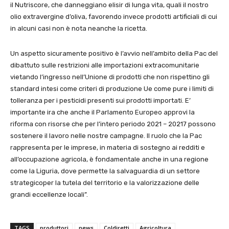
il Nutriscore, che danneggiano elisir di lunga vita, quali il nostro
olio extravergine d’oliva, favorendo invece prodotti artificiali di cui
in alcuni casi non è nota neanche la ricetta.
Un aspetto sicuramente positivo è l’avvio nell’ambito della Pac del
dibattuto sulle restrizioni alle importazioni extracomunitarie
vietando l’ingresso nell’Unione di prodotti che non rispettino gli
standard intesi come criteri di produzione Ue come pure i limiti di
tolleranza per i pesticidi presenti sui prodotti importati. E’
importante ira che anche il Parlamento Europeo approvi la
riforma con risorse che per l’intero periodo 2021 – 20217 possono
sostenere il lavoro nelle nostre campagne. Il ruolo che la Pac
rappresenta per le imprese, in materia di sostegno ai redditi e
all’occupazione agricola, è fondamentale anche in una regione
come la Liguria, dove permette la salvaguardia di un settore
strategicoper la tutela del territorio e la valorizzazione delle
grandi eccellenze locali”.
TAGS
produttori
news
Coldiretti
Agricoltura