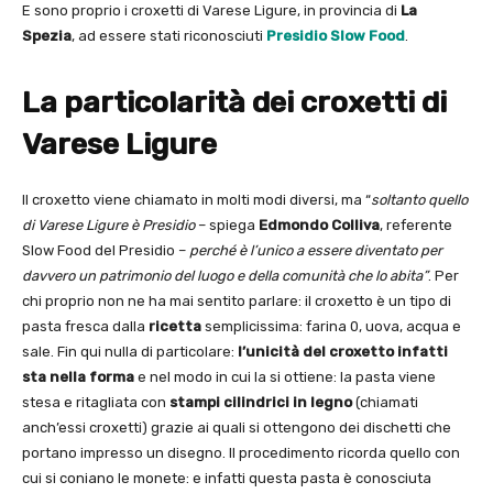
E sono proprio i croxetti di Varese Ligure, in provincia di
La
Spezia
, ad essere stati riconosciuti
Presidio Slow Food
.
La particolarità dei croxetti di
Varese Ligure
Il croxetto viene chiamato in molti modi diversi, ma “
soltanto quello
di Varese Ligure è Presidio
– spiega
Edmondo Colliva
, referente
Slow Food del Presidio –
perché è l’unico a essere diventato per
davvero un patrimonio del luogo e della comunità che lo abita”
. Per
chi proprio non ne ha mai sentito parlare: il croxetto è un tipo di
pasta fresca dalla
ricetta
semplicissima: farina 0, uova, acqua e
sale. Fin qui nulla di particolare:
l’unicità del croxetto infatti
sta nella forma
e nel modo in cui la si ottiene: la pasta viene
stesa e ritagliata con
stampi cilindrici in legno
(chiamati
anch’essi croxetti) grazie ai quali si ottengono dei dischetti che
portano impresso un disegno. Il procedimento ricorda quello con
cui si coniano le monete: e infatti questa pasta è conosciuta