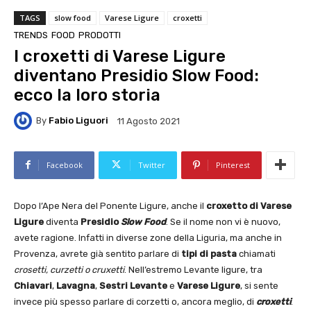
TAGS
slow food
Varese Ligure
croxetti
TRENDS
FOOD
PRODOTTI
I croxetti di Varese Ligure
diventano Presidio Slow Food:
ecco la loro storia
By
Fabio Liguori
11 Agosto 2021
Facebook
Twitter
Pinterest
Dopo l’Ape Nera del Ponente Ligure, anche il
croxetto di Varese
Ligure
diventa
Presidio
Slow Food
. Se il nome non vi è nuovo,
avete ragione. Infatti in diverse zone della Liguria, ma anche in
Provenza, avrete già sentito parlare di
tipi di pasta
chiamati
crosetti, curzetti o cruxetti
. Nell’estremo Levante ligure, tra
Chiavari
,
Lavagna
,
Sestri Levante
e
Varese Ligure
, si sente
invece più spesso parlare di corzetti o, ancora meglio, di
croxetti
.