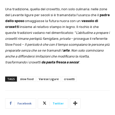
Una tradizione, quella del croxetto, non solo culinaria: nelle zone
del Levante ligure per secoli si è tramandata l’usanza che il
padre
dello sposo
omaggiasse la futura nuora con un
vassoio di
croxetti
insieme al relativo stampo in legno. Il rischio è che
queste tradizioni vadano nel dimenticatoio: “
L’abitudine a prepare i
croxetti rimane perlopiù famigliare, privata
– prosegue il referente
Slow Food –
Il pericolo è che con il tempo scompaiano le persone più
preparate senza che se ne tramandi l’
arte
. Non solo: cominciano
anche a diffondersi imitazioni che modificano la ricetta,
trasformando i croxetti
da pasta fresca a secca
“.
TAGS
slow food
Varese Ligure
croxetti
Facebook
Twitter