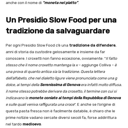
anche con il nome di
“moneta nel piatto”
.
Un Presidio Slow Food per una
tradizione da salvaguardare
Per ogni Presidio Slow Food c’è una
tradizione da difendere
,
anni di storia da custodire gelosamente e insieme da far
conoscere. I croxetti non fanno eccezione, ovviamente: “
Il fatto
stesso che il nome croxetto mantenga la x
– aggiunge Colliva –
è
una prova di quanto antica sia la tradizione. Questa lettera
dell’alfabeto, che nel dialetto ligure viene pronunciata come una g
dolce, ai tempi della
Serenissima di Genova
era infatti molto diffusa.
il nome stesso potrebbe derivare da crosetto, il termine con cui si
indicavano le
monete coniate ai tempi della Repubblica di Genova
e sulle quali veniva raffigurata una croce
“. E anche se l’origine di
questa pasta fresca non è facilmente databile, è chiaro che le
prime notizie vadano cercate diversi secoli fa, forse addirittura
nel tardo
medioevo
.