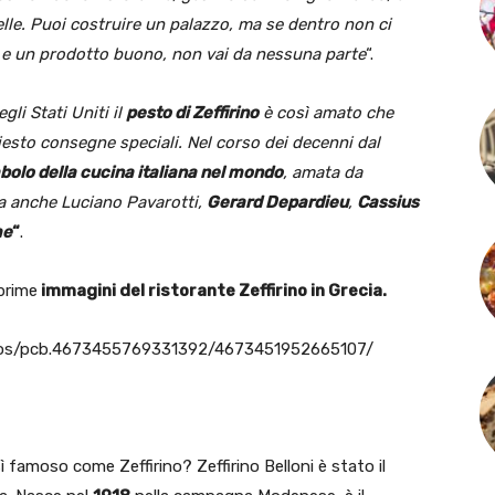
elle. Puoi costruire un palazzo, ma se dentro non ci
, e un prodotto buono, non vai da nessuna parte
“.
egli Stati Uniti il
pesto di Zeffirino
è così amato che
esto consegne speciali. Nel corso dei decenni dal
bolo della cucina italiana nel mondo
, amata da
a anche Luciano Pavarotti,
Gerard Depardieu
,
Cassius
me
“
.
prime
immagini del ristorante Zeffirino in Grecia.
hotos/pcb.4673455769331392/4673451952665107/
ì famoso come Zeffirino? Zeffirino Belloni è stato il