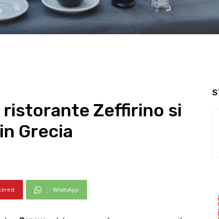
S
ristorante Zeffirino si
in Grecia
terest
WhatsApp