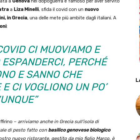
nata a
Genova
nel dopoguerra e famoso per aver servito
atra
a
Liza Minelli
, sfida il covid con un
nuovo
ni, in Grecia
, una delle mete più ambite dagli italiani. A
oni
:
COVID CI MUOVIAMO E
 ESPANDERCI, PERCHÉ
ONO E SANNO CHE
L
E CI VOGLIONO UN PO’
UNQUE”
ffirino –
arriviamo anche in Grecia sull’isola di
ale di pesto fatto con
basilico genovese biologico
ostro nuovo ristorante, gestito da mio figlio Marco, è