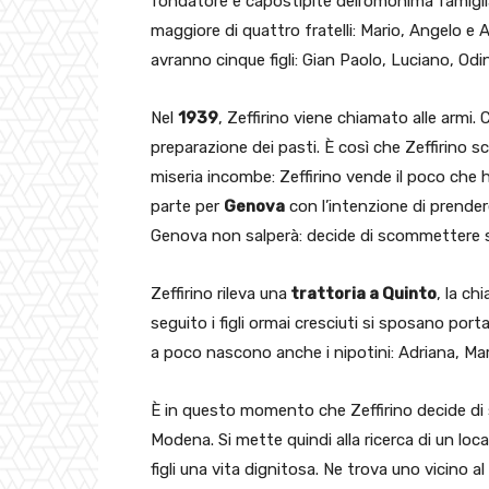
fondatore e capostipite dell’omonima famigli
maggiore di quattro fratelli: Mario, Angelo e 
avranno cinque figli: Gian Paolo, Luciano, Odin
Nel
1939
, Zeffirino viene chiamato alle armi
preparazione dei pasti. È così che Zeffirino s
miseria incombe: Zeffirino vende il poco che ha e
parte per
Genova
con l’intenzione di prendere
Genova non salperà: decide di scommettere s
Zeffirino rileva una
trattoria a Quinto
, la ch
seguito i figli ormai cresciuti si sposano port
a poco nascono anche i nipotini: Adriana, Marco
È in questo momento che Zeffirino decide di se
Modena. Si mette quindi alla ricerca di un loc
figli una vita dignitosa. Ne trova uno vicino al