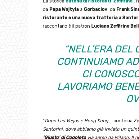
La storica
catena di ristoranti ‘Zeffirino’
, 
da
Papa Wojtyla
a
Gorbaciov
, da
Frank Sin
ristorante e una nuova trattoria a Santori
raccontarlo è il patron
Luciano Zeffirino Bell
“NELL’ERA DEL 
CONTINUIAMO AD
CI CONOSC
LAVORIAMO BENE 
OV
“
Dopo Las Vegas e Hong Kong
– continua Ze
Santorini, dove abbiamo già inviato un quint
‘Giusto’ di Cogoleto
via aereo da Milano. Il n