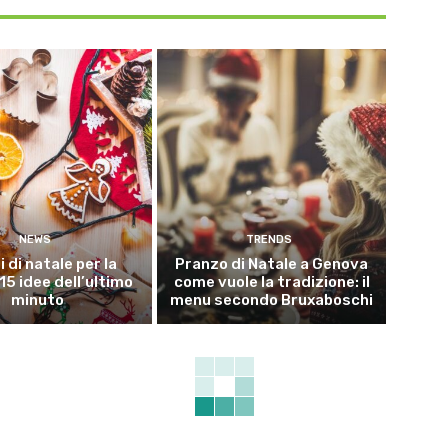
NEWS
TRENDS
i di natale per la
Pranzo di Natale a Genova
15 idee dell’ultimo
come vuole la tradizione: il
minuto
menu secondo Bruxaboschi