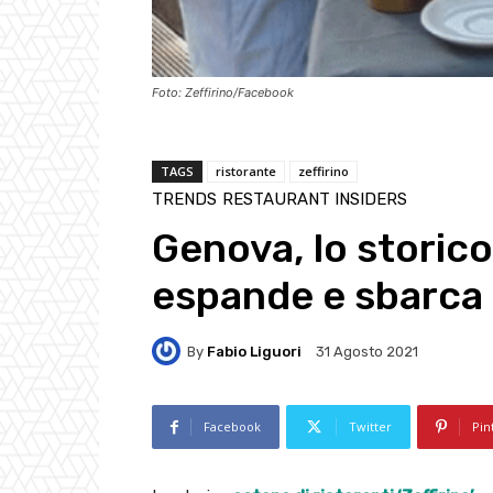
Foto: Zeffirino/Facebook
TAGS
ristorante
zeffirino
TRENDS
RESTAURANT INSIDERS
Genova, lo storico 
espande e sbarca 
By
Fabio Liguori
31 Agosto 2021
Facebook
Twitter
Pin