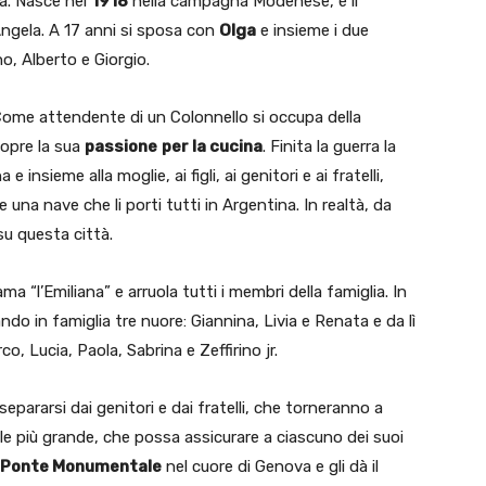
a. Nasce nel
1918
nella campagna Modenese, è il
Angela. A 17 anni si sposa con
Olga
e insieme i due
o, Alberto e Giorgio.
. Come attendente di un Colonnello si occupa della
copre la sua
passione
per la cucina
. Finita la guerra la
 insieme alla moglie, ai figli, ai genitori e ai fratelli,
 una nave che li porti tutti in Argentina. In realtà, da
u questa città.
iama “l’Emiliana” e arruola tutti i membri della famiglia. In
ando in famiglia tre nuore: Giannina, Livia e Renata e da lì
, Lucia, Paola, Sabrina e Zeffirino jr.
pararsi dai genitori e dai fratelli, che torneranno a
ale più grande, che possa assicurare a ciascuno dei suoi
Ponte Monumentale
nel cuore di Genova e gli dà il