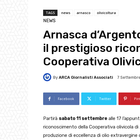
TAGS
news
arnasco
olivicoltura
NEWS
Arnasca d’Argento
il prestigioso ric
Cooperativa Olivi
By
ARCA Giornalisti Associati
7 Settembr
Facebook
Twitter
Pin
Partirà
sabato 11 settembre
alle 17 l’appun
riconoscimento della Cooperativa olivicola d
produzione di eccellenza di olio extravergine d