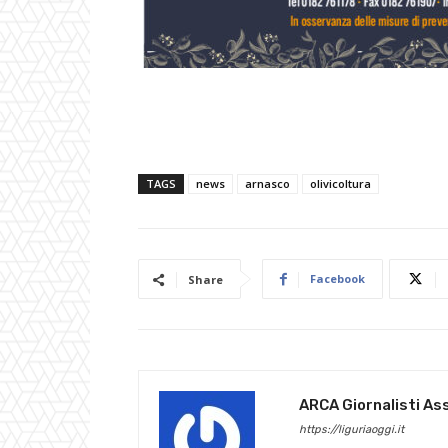
TAGS
news
arnasco
olivicoltura
Facebook
Share
ARCA Giornalisti As
https://liguriaoggi.it