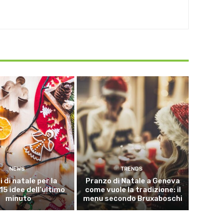
NEWS
TRENDS
i di natale per la
Pranzo di Natale a Genova
15 idee dell’ultimo
come vuole la tradizione: il
minuto
menu secondo Bruxaboschi