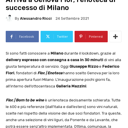
successo di Milano
By
Alessandro Ricci
24 Settembre 2021
Facebook
Twitter
Pinterest
Si sono fatti conoscere a
Milano
durante il lockdown, grazie al
delivery espresso con consegna a casa in 30 minuti
di vini alla
giusta temperatura di servizio. Oggi
Giuseppe Rizzo
e
Federico
Fiori
, fondatori di
Flor.
|
Enoteca
hanno scelto Genova per la loro
prima apertura fuori Milano. L’inaugurazione pochi giorni fa,
all’interno dell’ottocentesca
Galleria Mazzini
.
Flor. | Born to be wine
è un’enoteca decisamente schierata. Tutte
le 600 e più referenze (dall’Italia e dall’estero) sono vini naturali,
scelte nel rispetto della visione dei due soci fondatori. Tra queste,
anche una selezione di vini liguri, da Ponente e da Levante, che
potrà essere senz’altro implementata. Ottima, comunque, la