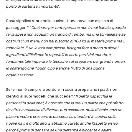
punto di partenza importante
”.
Cosa significa stare nelle cucine di una nave con migliaia di
passeggeri? “
Cucinare per tante persone non è mai banale, quando
fai la spesa non acquisti un trancio di rombo, ma una tonnellata e se
costruisci un menu non hai bisogno di 100 kg di materie prime ma 5
tonnellate. È un lavoro complesso, bisogna fare a meno di alcuni
ingredienti difficilmente reperibili in certe parti del mondo, è
fondamentale imparare le tecniche sul preparare per grandi numeri,
io sostengo che il buon cibo è anche frutto di una buona
organizzazione
”.
Se lei non è sempre a bordo e in cucina preparano i piatti non
identici ai suoi modelli, che succede? “
Il piatto rispecchia la
personalità dello chef, è normale che io crei un piatto che poi rifatto
da altri ha qualcosa di diverso, può accadere, nulla di male, anzi un
piacere vedere crescere le persone. Lo standard in cucina sulle
nuove navi è molto alto. E abbiamo curato anche l’aspetto visivo,
perché prima di pensare se una pietanza è piccante o salata