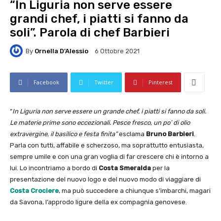
“In Liguria non serve essere
grandi chef, i piatti si fanno da
soli”. Parola di chef Barbieri
By
Ornella D'Alessio
6 Ottobre 2021
Facebook
Twitter
Pinterest
“
In Liguria non serve essere un grande chef, i piatti si fanno da soli.
Le materie prime sono eccezionali. Pesce fresco, un po’ di olio
extravergine, il basilico e festa finita”
esclama
Bruno Barbieri
.
Parla con tutti, affabile e scherzoso, ma soprattutto entusiasta,
sempre umile e con una gran voglia di far crescere chi è intorno a
lui. Lo incontriamo a bordo di
Costa Smeralda
per la
presentazione del nuovo logo e del nuovo modo di viaggiare di
Costa Crociere
, ma può succedere a chiunque s’imbarchi, magari
da Savona, l’approdo ligure della ex compagnia genovese.