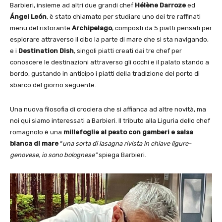
Barbieri, insieme ad altri due grandi chef
Hélène Darroze
ed
Ángel León
, è stato chiamato per studiare uno dei tre raffinati
menu del ristorante
Archipelago
, composti da 5 piatti pensati per
esplorare attraverso il cibo la parte di mare che si sta navigando,
e i
Destination Dish
, singoli piatti creati dai tre chef per
conoscere le destinazioni attraverso gli occhi e il palato stando a
bordo, gustando in anticipo i piatti della tradizione del porto di
sbarco del giorno seguente.
Una nuova filosofia di crociera che si affianca ad altre novità, ma
noi qui siamo interessati a Barbieri. Il tributo alla Liguria dello chef
romagnolo è una
millefoglie al pesto con gamberi e salsa
bianca di mare
“
una sorta di lasagna rivista in chiave ligure-
genovese, io sono bolognese”
spiega Barbieri.