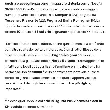
cucina
e
accoglienza
sono in maggiore sintonia con la filosofia
Slow Food
. Quest’anno, la regione che si aggiudica il maggior
numero di Chiocciole è ancora la
Campania
(23), seguita da
Toscana
e
Piemonte
(22),
Puglia
ed
Emilia Romagna
(19). La
Liguria dal canto suo, nel totale di 246 Chiocciole in tutta Italia, ne
ottiene
10
. E sale a
65 osterie
segnalate rispetto alle 63 del 2021.
“L’ottimo risultato delle osterie, anche quando messe a confronto
con altre realtà del settore ristorativo, è un diretto riflesso della
struttura delle stesse – spiega
Eugenio Signoroni
, uno dei
curatori della guida assieme a
Marco Bolasco
– La maggior parte
infatti sono locali gestiti a
livello familiare o amicale
, il che ha
permesso una
flessibilità
e un adattamento notevole durante
periodi di grande cambiamento come quello appena vissuto,
perché
liberi da logiche economiche molto più rigide
,
impostate”.
Ma ecco quali sono le
osterie in Liguria 2022 premiate con la
Chiocciola
secondo Slow Food: