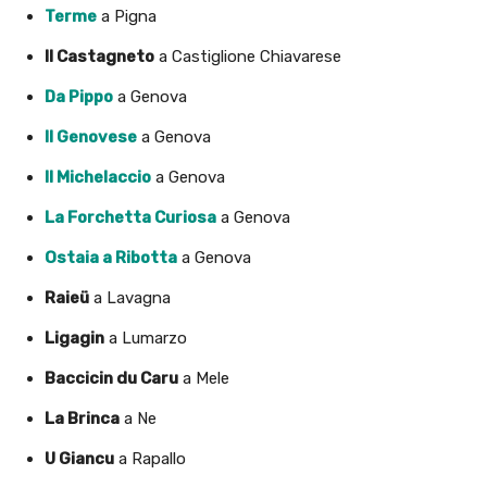
Terme
a Pigna
Il Castagneto
a Castiglione Chiavarese
Da Pippo
a Genova
Il Genovese
a Genova
Il Michelaccio
a Genova
La Forchetta Curiosa
a Genova
Ostaia a Ribotta
a Genova
Raieü
a Lavagna
Ligagin
a Lumarzo
Baccicin du Caru
a Mele
La Brinca
a Ne
U Giancu
a Rapallo