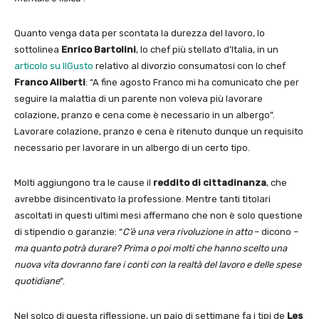
Quanto venga data per scontata la durezza del lavoro, lo
sottolinea
Enrico Bartolini
, lo chef più stellato d’Italia, in un
articolo su IlGusto
relativo al divorzio consumatosi con lo chef
Franco Aliberti
: “A fine agosto Franco mi ha comunicato che per
seguire la malattia di un parente non voleva più lavorare
colazione, pranzo e cena come è necessario in un albergo”.
Lavorare colazione, pranzo e cena è ritenuto dunque un requisito
necessario per lavorare in un albergo di un certo tipo.
Molti aggiungono tra le cause il
reddito di cittadinanza
, che
avrebbe disincentivato la professione. Mentre tanti titolari
ascoltati in questi ultimi mesi affermano che non è solo questione
di stipendio o garanzie: “
C’è una vera rivoluzione in atto
– dicono –
ma quanto potrà durare? Prima o poi molti che hanno scelto una
nuova vita dovranno fare i conti con la realtà del lavoro e delle spese
quotidiane
“.
Nel solco di questa riflessione, un paio di settimane fa i tipi de
Les