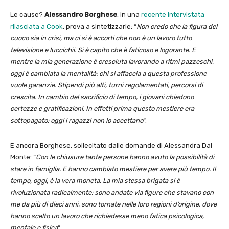
Le cause?
Alessandro Borghese
, in una
recente intervistata
rilasciata a Cook
, prova a sintetizzarle: “
Non credo che la figura del
cuoco sia in crisi, ma ci si è accorti che non è un lavoro tutto
televisione e luccichii. Si è capito che è faticoso e logorante. E
mentre la mia generazione è cresciuta lavorando a ritmi pazzeschi,
oggi è cambiata la mentalità: chi si affaccia a questa professione
vuole garanzie. Stipendi più alti, turni regolamentati, percorsi di
crescita. In cambio del sacrificio di tempo, i giovani chiedono
certezze e gratificazioni. In effetti prima questo mestiere era
sottopagato: oggi i ragazzi non lo accettano
“.
E ancora Borghese, sollecitato dalle domande di Alessandra Dal
Monte: “
Con le chiusure tante persone hanno avuto la possibilità di
stare in famiglia. E hanno cambiato mestiere per avere più tempo. Il
tempo, oggi, è la vera moneta. La mia stessa brigata si è
rivoluzionata radicalmente: sono andate via figure che stavano con
me da più di dieci anni, sono tornate nelle loro regioni d’origine, dove
hanno scelto un lavoro che richiedesse meno fatica psicologica,
mentale e fisica
“.