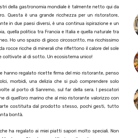
pilastri della gastronomia mondiale è talmente netto qui da
loro. Questa è una grande ricchezza per un ristoratore,
e in due paesi diversi, è una continua ispirazione e un
 quella politica tra Francia e Italia e quella naturale tra
neo. Ho uno spazio di gioco circoscritto, ma ricchissimo
a rocce ricche di minerali che riflettono il calore del sole
e coltivate al di sotto. Un ecosistema unico!
che hanno regalato ricette firma del mio ristorante, penso
dolci, morbidi, una delizia che si può comprendere solo
te al porto di Sanremo, sul far della sera. I pescatori
he di quell’oro marino che al mio ristorante valorizzo con
arte costituita dal prodotto stesso, pochi gesti, tutto
tanta bontà.
 che ha regalato ai miei piatti sapori molto speciali. Non