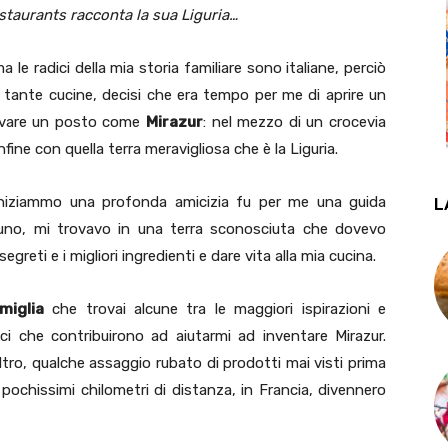
estaurants racconta la sua Liguria…
a le radici della mia storia familiare sono italiane, perciò
 tante cucine, decisi che era tempo per me di aprire un
rovare un posto come
Mirazur
: nel mezzo di un crocevia
onfine con quella terra meravigliosa che è la Liguria.
iniziammo una profonda amicizia fu per me una guida
L
uno, mi trovavo in una terra sconosciuta che dovevo
egreti e i migliori ingredienti e dare vita alla mia cucina.
miglia
che trovai alcune tra le maggiori ispirazioni e
amici che contribuirono ad aiutarmi ad inventare Mirazur.
ltro, qualche assaggio rubato di prodotti mai visti prima
a pochissimi chilometri di distanza, in Francia, divennero