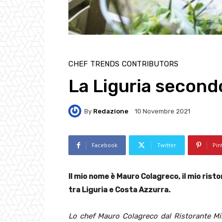
CHEF
TRENDS
CONTRIBUTORS
La Liguria secon
By
Redazione
10 Novembre 2021
Facebook
Twitter
Pin
Il mio nome è Mauro Colagreco, il mio risto
tra Liguria e Costa Azzurra.
Lo chef Mauro Colagreco dal Ristorante Mira