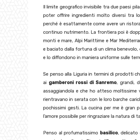
Il limite geografico invisibile tra due paesi 
poter offrire ingredienti molto diversi tra 
perché è esattamente come avere un ristorant
continuo nutrimento. La frontiera poi è doppia,
monti e mare, Alpi Marittime e Mar Mediterra
e baciato dalla fortuna di un clima benevolo, d
e lo diffondono in maniera uniforme sulle terr
Se penso alla Liguria in termini di prodotti 
ai
gamberoni rossi di Sanremo
, grandi, 
assaggiandola e che ho atteso moltissime vol
rientravano in serata con le loro barche caric
pochissimi gesti. La cucina per me è gran p
l’amore possibile per ringraziare la natura di 
Penso al profumatissimo
basilico
, delicato