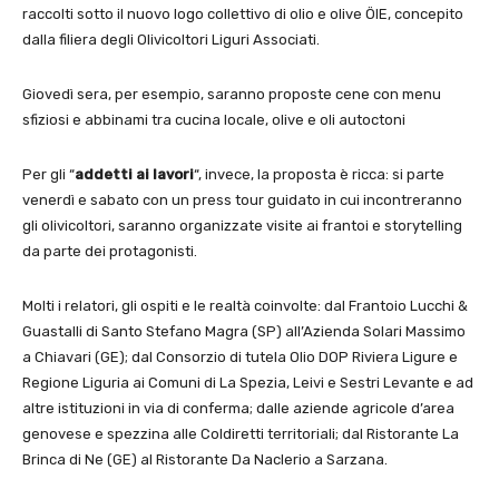
raccolti sotto il nuovo logo collettivo di olio e olive ÖIE, concepito
dalla filiera degli Olivicoltori Liguri Associati.
Giovedì sera, per esempio, saranno proposte cene con menu
sfiziosi e abbinami tra cucina locale, olive e oli autoctoni
Per gli “
addetti ai lavori
“, invece, la proposta è ricca: si parte
venerdì e sabato con un press tour guidato in cui incontreranno
gli olivicoltori, saranno organizzate visite ai frantoi e storytelling
da parte dei protagonisti.
Molti i relatori, gli ospiti e le realtà coinvolte: dal Frantoio Lucchi &
Guastalli di Santo Stefano Magra (SP) all’Azienda Solari Massimo
a Chiavari (GE); dal Consorzio di tutela Olio DOP Riviera Ligure e
Regione Liguria ai Comuni di La Spezia, Leivi e Sestri Levante e ad
altre istituzioni in via di conferma; dalle aziende agricole d’area
genovese e spezzina alle Coldiretti territoriali; dal Ristorante La
Brinca di Ne (GE) al Ristorante Da Naclerio a Sarzana.