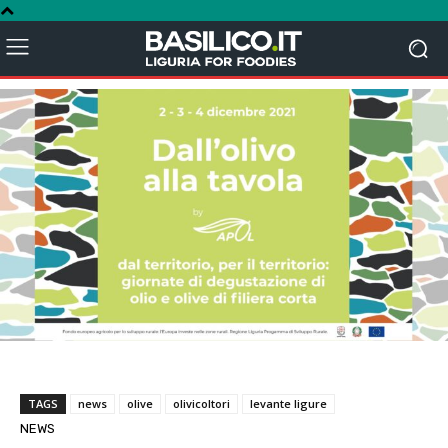
TAGS
news
olive
olivicoltori
levante ligure
NEWS