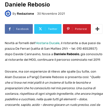
Daniele Rebosio
By
Redazione
30 Novembre 2021
Facebook
Twitter
Pinterest
Novità ai fornelli dell’
Hostaria Ducale
, il ristorante a due passi da
piazza De Ferrari (salita di San Matteo 29/r – tel. 010 4552857):
dopo Davide Cannavino, tocca a
Daniele Rebosio
, già conosciuto
al ristorante del MOG, continuare il percorso cominciato nel 2019.
Giovane, ma con esperienze di rilievo alle spalle (su tutte, con
Alain Ducasse a Parigi) Daniele Rebosio si presenta così: “
Quello
che si trova nei miei piatti è un insieme di tutte le tecniche e
preparazioni che ho conosciuto nel mio percorso. Una cucina di
sostanza, rispettosa di ogni singolo ingrediente, che ancora impiega
padellino e cucchiaio, nella quale tutti gli elementi – dolce,
croccante, sapido, acido – devono giocare un ruolo preciso, così da