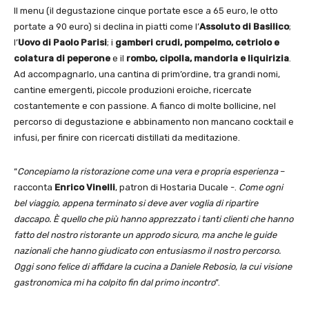
Il menu (il degustazione cinque portate esce a 65 euro, le otto
portate a 90 euro) si declina in piatti come l’
Assoluto di Basilico
;
l’
Uovo di Paolo Parisi
; i
gamberi crudi, pompelmo, cetriolo e
colatura di peperone
e il
rombo, cipolla, mandorla e liquirizia
.
Ad accompagnarlo, una cantina di prim’ordine, tra grandi nomi,
cantine emergenti, piccole produzioni eroiche, ricercate
costantemente e con passione. A fianco di molte bollicine, nel
percorso di degustazione e abbinamento non mancano cocktail e
infusi, per finire con ricercati distillati da meditazione.
“
Concepiamo la ristorazione come una vera e propria esperienza
–
racconta
Enrico Vinelli
, patron di Hostaria Ducale -.
Come ogni
bel viaggio, appena terminato si deve aver voglia di ripartire
daccapo. È quello che più hanno apprezzato i tanti clienti che hanno
fatto del nostro ristorante un approdo sicuro, ma anche le guide
nazionali che hanno giudicato con entusiasmo il nostro percorso.
Oggi sono felice di affidare la cucina a Daniele Rebosio, la cui visione
gastronomica mi ha colpito fin dal primo incontro
”.