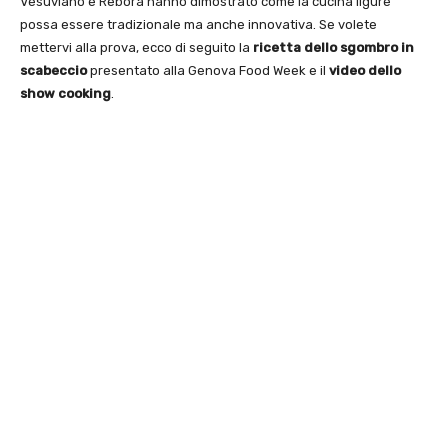
Vesuviano e Rebora hanno dimostrato come la cucina ligure
possa essere tradizionale ma anche innovativa. Se volete
mettervi alla prova, ecco di seguito la
ricetta dello sgombro in
scabeccio
presentato alla Genova Food Week e il
video dello
show cooking
.