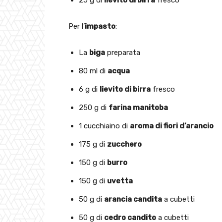
25 g di
lievito di birra
fresco
Per l’
impasto
:
La
biga
preparata
80 ml di
acqua
6 g di
lievito di birra
fresco
250 g di
farina manitoba
1 cucchiaino di
aroma di fiori d’arancio
175 g di
zucchero
150 g di
burro
150 g di
uvetta
50 g di
arancia candita
a cubetti
50 g di
cedro candito
a cubetti