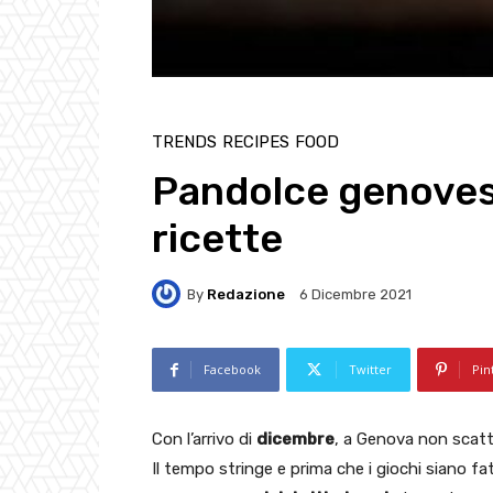
TRENDS
RECIPES
FOOD
Pandolce genovese
ricette
By
Redazione
6 Dicembre 2021
Facebook
Twitter
Pin
Con l’arrivo di
dicembre
, a Genova non scatta
Il tempo stringe e prima che i giochi siano fat