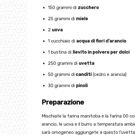
150 grammi di
zucchero
25 grammi di
miele
2
uova
1 cucchiaio di
acqua di fiori d’arancio
1 bustina di
lievito in polvere per dolci
250 grammi di
uvetta
50 grammi di
canditi
(cedro e arancia)
30 grammi di
pinoli
Preparazione
Mischiate la farina manitoba e la farina 00 con 
arancio, le uova e il burro a temperatura amb
sarà omogeneo aggiungete a questo l’uvetta, i