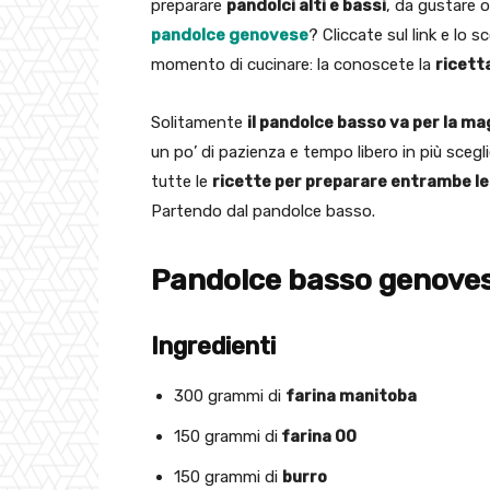
preparare
pandolci alti e bassi
, da gustare o
pandolce genovese
? Cliccate sul link e lo s
momento di cucinare: la conoscete la
ricett
Solitamente
il pandolce basso va per la m
un po’ di pazienza e tempo libero in più scegl
tutte le
ricette per preparare entrambe le
Partendo dal pandolce basso.
Pandolce basso genovese
Ingredienti
300 grammi di
farina manitoba
150 grammi di
farina 00
150 grammi di
burro