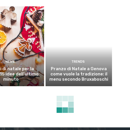
NEWS
TRENDS
i di natale per la
Pranzo di Natale a Genova
15 idee dell’ultimo
come vuole la tradizione: il
minuto
menu secondo Bruxaboschi