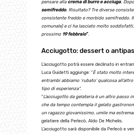
pensare alla
crema di burro e acciuga
. Dopo
semifreddo
. Risultato? Tre diverse consiste
consistente freddo e morbido semifreddo. Il
comunale) e ci ha lasciato molto soddisfatti,
prossimo
19 febbraio
“
.
Acciugotto: dessert o antipa
L’acciugotto potrà essere declinato in entram
Luca Guidetti aggiunge: “
È stato molto inter
entrambi abbiamo ‘rubato’ qualcosa all’altro
tipo di esperienza”
.
“
L’acciugotto da gelateria è un altro passo 
che da tempo contempla il gelato gastronom
un ragazzo giovanissimo, umile ma estrema
gelatiere della Perlecò, Aldo De Michelis.
L’acciugotto sarà disponibile da Perlecò e ver