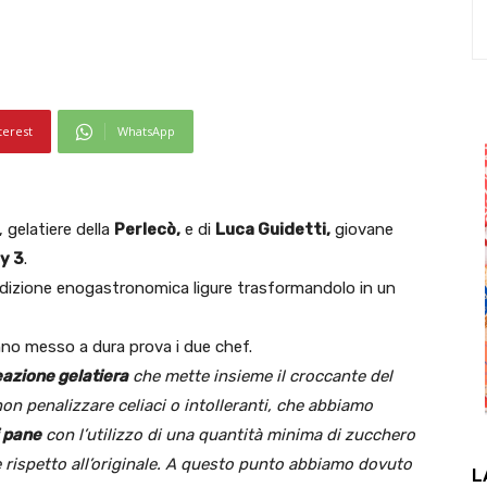
terest
WhatsApp
, gelatiere della
Perlecò,
e di
Luca Guidetti,
giovane
y 3
.
radizione enogastronomica ligure trasformandolo in un
anno messo a dura prova i due chef.
eazione gelatiera
che mette insieme il croccante del
n penalizzare celiaci o intolleranti, che abbiamo
i pane
con l’utilizzo di una quantità minima di zucchero
le rispetto all’originale. A questo punto abbiamo dovuto
L