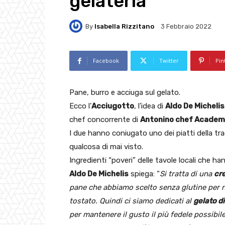
gelateria
By
Isabella Rizzitano
3 Febbraio 2022
Facebook
Twitter
Pin
Pane, burro e acciuga sul gelato.
Ecco l’
Acciugotto
, l’idea di
Aldo De Michelis
chef concorrente di
Antonino chef Academ
I due hanno coniugato uno dei piatti della t
qualcosa di mai visto.
Ingredienti “poveri” delle tavole locali che h
Aldo De Michelis
spiega: “
Si tratta di una
cr
pane che abbiamo scelto senza glutine per no
tostato. Quindi ci siamo dedicati al
gelato d
per mantenere il gusto il più fedele possibi