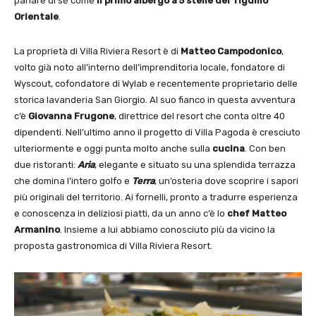
parlare di sé come
il primo albergo a 5 stelle del Tigullio
Orientale
.
La proprietà di Villa Riviera Resort è di
Matteo Campodonico
,
volto già noto all’interno dell’imprenditoria locale, fondatore di
Wyscout, cofondatore di Wylab e recentemente proprietario delle
storica lavanderia San Giorgio. Al suo fianco in questa avventura
c’è
Giovanna Frugone
, direttrice del resort che conta oltre 40
dipendenti. Nell’ultimo anno il progetto di Villa Pagoda è cresciuto
ulteriormente e oggi punta molto anche sulla
cucina
. Con ben
due ristoranti:
Aria
, elegante e situato su una splendida terrazza
che domina l’intero golfo e
Terra
, un’osteria dove scoprire i sapori
più originali del territorio. Ai fornelli, pronto a tradurre esperienza
e conoscenza in deliziosi piatti, da un anno c’è lo
chef Matteo
Armanino
. Insieme a lui abbiamo conosciuto più da vicino la
proposta gastronomica di Villa Riviera Resort.