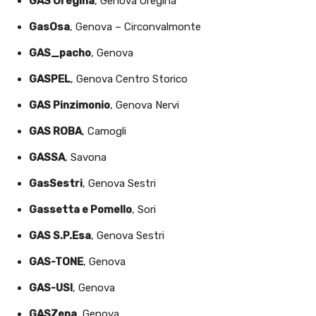
GAS Oregina
, Genova Oregina
GasOsa
, Genova – Circonvalmonte
GAS_pacho
, Genova
GASPEL
, Genova Centro Storico
GAS Pinzimonio
, Genova Nervi
GAS ROBA
, Camogli
GASSA
, Savona
GasSestri
, Genova Sestri
Gassetta e Pomello
, Sori
GAS S.P.Esa
, Genova Sestri
GAS-TONE
, Genova
GAS-USI
, Genova
GASZena
, Genova