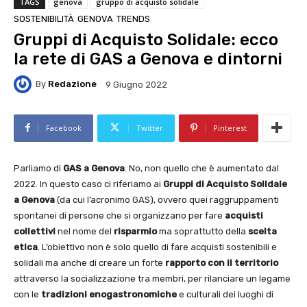
TAGS
genova
gruppo di acquisto solidale
SOSTENIBILITÀ
GENOVA
TRENDS
Gruppi di Acquisto Solidale: ecco
la rete di GAS a Genova e dintorni
By
Redazione
9 Giugno 2022
Facebook
Twitter
Pinterest
Parliamo di
GAS a Genova
. No, non quello che è aumentato dal
2022. In questo caso ci riferiamo ai
Gruppi di Acquisto Solidale
a Genova
(da cui l’acronimo GAS), ovvero quei raggruppamenti
spontanei di persone che si organizzano per fare
acquisti
collettivi
nel nome del
risparmio
ma soprattutto della
scelta
etica
. L’obiettivo non è solo quello di fare acquisti sostenibili e
solidali ma anche di creare un forte
rapporto con il territorio
attraverso la socializzazione tra membri, per rilanciare un legame
con le
tradizioni enogastronomiche
e culturali dei luoghi di