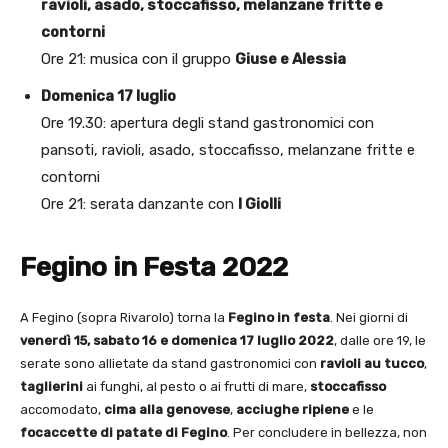
ravioli, asado, stoccafisso, melanzane fritte e
contorni
Ore 21: musica con il gruppo
Giuse e Alessia
Domenica 17 luglio
Ore 19.30: apertura degli stand gastronomici con
pansoti, ravioli, asado, stoccafisso, melanzane fritte e
contorni
Ore 21: serata danzante con
I Giolli
Fegino in Festa 2022
A Fegino (sopra Rivarolo) torna la
Fegino in festa
. Nei giorni di
venerdì 15, sabato 16 e domenica 17 luglio 2022
, dalle ore 19, le
serate sono allietate da stand gastronomici con
ravioli au tucco
,
taglierini
ai funghi, al pesto o ai frutti di mare,
stoccafisso
accomodato,
cima alla genovese
,
acciughe ripiene
e le
focaccette di patate di Fegino
. Per concludere in bellezza, non