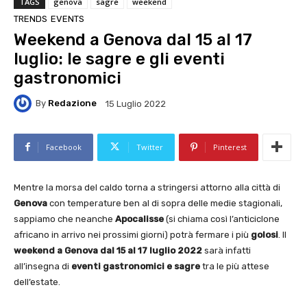
TAGS
genova
sagre
weekend
TRENDS
EVENTS
Weekend a Genova dal 15 al 17
luglio: le sagre e gli eventi
gastronomici
By
Redazione
15 Luglio 2022
Facebook
Twitter
Pinterest
Mentre la morsa del caldo torna a stringersi attorno alla città di
Genova
con temperature ben al di sopra delle medie stagionali,
sappiamo che neanche
Apocalisse
(si chiama così l’anticiclone
africano in arrivo nei prossimi giorni) potrà fermare i più
golosi
. Il
weekend a Genova dal 15 al 17 luglio 2022
sarà infatti
all’insegna di
eventi gastronomici e sagre
tra le più attese
dell’estate.