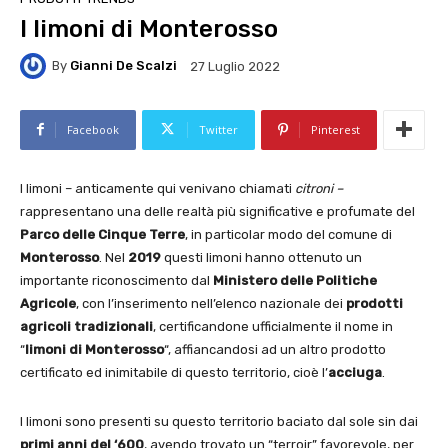
I limoni di Monterosso
By
Gianni De Scalzi
27 Luglio 2022
Facebook
Twitter
Pinterest
I limoni – anticamente qui venivano chiamati
citroni –
rappresentano una delle realtà più significative e profumate del
Parco delle Cinque Terre
, in particolar modo del comune di
Monterosso
. Nel
2019
questi limoni hanno ottenuto un
importante riconoscimento dal
Ministero delle Politiche
Agricole
, con l’inserimento nell’elenco nazionale dei
prodotti
agricoli tradizionali
, certificandone ufficialmente il nome in
“
limoni di Monterosso
“, affiancandosi ad un altro prodotto
certificato ed inimitabile di questo territorio, cioè l’
acciuga
.
I limoni sono presenti su questo territorio baciato dal sole sin dai
primi anni del ‘600
, avendo trovato un “terroir” favorevole, per