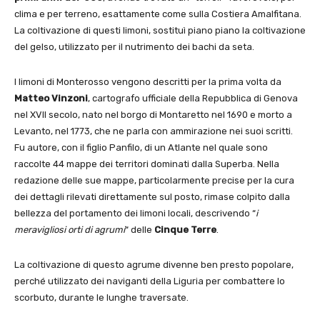
clima e per terreno, esattamente come sulla Costiera Amalfitana.
La coltivazione di questi limoni, sostituì piano piano la coltivazione
del gelso, utilizzato per il nutrimento dei bachi da seta.
I limoni di Monterosso vengono descritti per la prima volta da
Matteo Vinzoni
, cartografo ufficiale della Repubblica di Genova
nel XVII secolo, nato nel borgo di Montaretto nel 1690 e morto a
Levanto, nel 1773, che ne parla con ammirazione nei suoi scritti.
Fu autore, con il figlio Panfilo, di un Atlante nel quale sono
raccolte 44 mappe dei territori dominati dalla Superba. Nella
redazione delle sue mappe, particolarmente precise per la cura
dei dettagli rilevati direttamente sul posto, rimase colpito dalla
bellezza del portamento dei limoni locali, descrivendo “
i
meravigliosi orti di agrumi
“ delle
Cinque Terre
.
La coltivazione di questo agrume divenne ben presto popolare,
perché utilizzato dei naviganti della Liguria per combattere lo
scorbuto, durante le lunghe traversate.