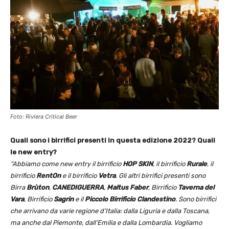
Foto: Riviera Critical Beer
Quali sono i birrifici presenti in questa edizione 2022? Quali
le new entry?
“Abbiamo come new entry il birrificio
HOP SKIN
, il birrificio
Rurale
, il
birrificio
RentOn
e il birrificio
Vetra
. Gli altri birrifici presenti sono
Birra
Brùton
,
CANEDIGUERRA
,
Maltus Faber
, Birrificio
Taverna del
Vara
, Birrificio
Sagrin
e il
Piccolo Birrificio Clandestino
. Sono birrifici
che arrivano da varie regione d’Italia: dalla Liguria e dalla Toscana,
ma anche dal Piemonte, dall’Emilia e dalla Lombardia. Vogliamo