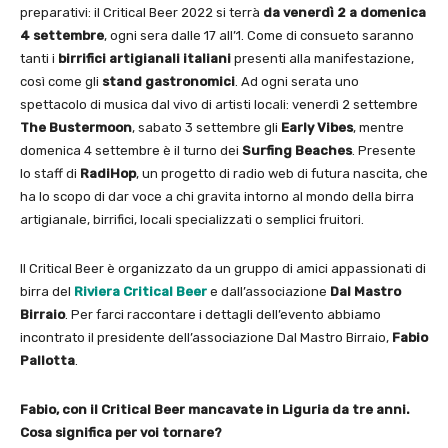
preparativi: il Critical Beer 2022 si terrà
da venerdì 2 a domenica
4 settembre
, ogni sera dalle 17 all’1. Come di consueto saranno
tanti i
birrifici artigianali italiani
presenti alla manifestazione,
così come gli
stand gastronomici
. Ad ogni serata uno
spettacolo di musica dal vivo di artisti locali: venerdì 2 settembre
The Bustermoon
, sabato 3 settembre gli
Early Vibes
, mentre
domenica 4 settembre è il turno dei
Surfing Beaches
. Presente
lo staff di
RadiHop
, un progetto di radio web di futura nascita, che
ha lo scopo di dar voce a chi gravita intorno al mondo della birra
artigianale, birrifici, locali specializzati o semplici fruitori.
Il Critical Beer è organizzato da un gruppo di amici appassionati di
birra del
Riviera Critical Beer
e dall’associazione
Dal Mastro
Birraio
. Per farci raccontare i dettagli dell’evento abbiamo
incontrato il presidente dell’associazione Dal Mastro Birraio,
Fabio
Pallotta
.
Fabio, con il Critical Beer mancavate in Liguria da tre anni.
Cosa significa per voi tornare?