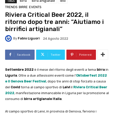
TAGS
birra
birra artigianale
leivi
TRENDS
BIRRE
EVENTS
Riviera Critical Beer 2022, il
ritorno dopo tre anni: “Aiutiamo i
birrifici artigianali”
By
Fabio Liguori
24 Agosto 2022
Facebook
Twitter
Pinterest
Settembre 2022
è il mese del ritorno degli eventi a tema
birra
in
Liguria
. Oltre a due attesissimi eventi come l’
Oktoberfest 2022
e il Genova Beer Festival
, dopo tre anni di stop forzato a causa
del
Covid
torna al campo sportivo di
Leivi
il
Riviera Critical Beer
2022
, manifestazione immancabile in Liguria per la promozione al
consumo di
birra artigianale Italia
.
Al campo sportivo di Leivi, in provincia di Genova, fervono i