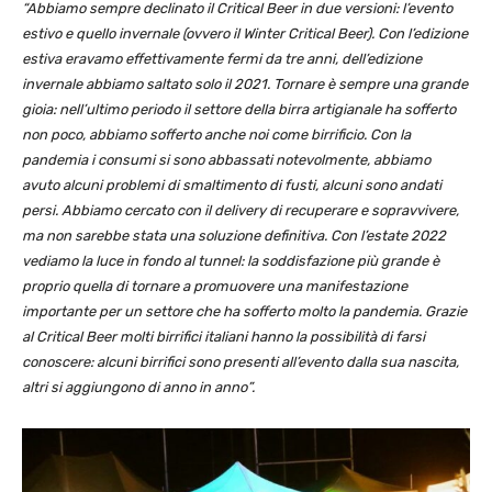
“Abbiamo sempre declinato il Critical Beer in due versioni: l’evento
estivo e quello invernale (ovvero il Winter Critical Beer). Con l’edizione
estiva eravamo effettivamente fermi da tre anni, dell’edizione
invernale abbiamo saltato solo il 2021. Tornare è sempre una grande
gioia: nell’ultimo periodo il settore della birra artigianale ha sofferto
non poco, abbiamo sofferto anche noi come birrificio. Con la
pandemia i consumi si sono abbassati notevolmente, abbiamo
avuto alcuni problemi di smaltimento di fusti, alcuni sono andati
persi. Abbiamo cercato con il delivery di recuperare e sopravvivere,
ma non sarebbe stata una soluzione definitiva. Con l’estate 2022
vediamo la luce in fondo al tunnel: la soddisfazione più grande è
proprio quella di tornare a promuovere una manifestazione
importante per un settore che ha sofferto molto la pandemia. Grazie
al Critical Beer molti birrifici italiani hanno la possibilità di farsi
conoscere: alcuni birrifici sono presenti all’evento dalla sua nascita,
altri si aggiungono di anno in anno”.