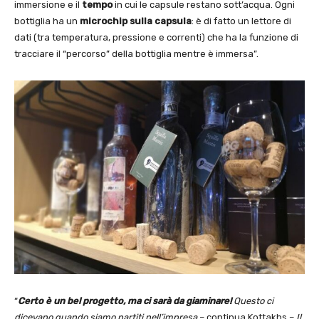
immersione e il
tempo
in cui le capsule restano sott’acqua. Ogni
bottiglia ha un
microchip sulla capsula
: è di fatto un lettore di
dati (tra temperatura, pressione e correnti) che ha la funzione di
tracciare il “percorso” della bottiglia mentre è immersa”.
“
Certo è un bel progetto, ma ci sarà da giaminare!
Questo ci
dicevano quando siamo partiti nell’impresa
– continua Kottakhs –
Il