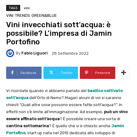
TAGS
vini
VINI
TRENDS
GREEN&BLUE
Vini invecchiati sott’acqua: è
possibile? L’impresa di Jamin
Portofino
By
Fabio Liguori
28 Settembre 2022
Facebook
Twitter
Pinterest
Vi ricordate quando vi abbiamo parlato del
basilico coltivato
sott’acqua
dell’Orto di Nemo? Magari alcuni di voi si saranno
chiesti “Quali altre cose possono essere fatte sott’acqua?”. In
effetti non c’è limite all’immaginazione. Ad esempio,
può un vino
essere affinato sott’acqua
? È possibile creare una sorta di
cantina sottomarina
? È quello che si è chiesto anche
Jamin
Portofino
, start up nata nel 2015 dedicata allo sviluppo di