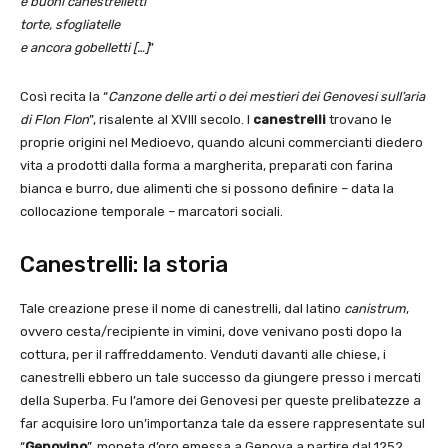
e buoni canestrelletti
torte, sfogliatelle
e ancora gobelletti […]
”
Così recita la “
Canzone delle arti o dei mestieri dei Genovesi sull’aria
di Flon Flon
”, risalente al XVIII secolo. I
canestrelli
trovano le
proprie origini nel Medioevo, quando alcuni commercianti diedero
vita a prodotti dalla forma a margherita, preparati con farina
bianca e burro, due alimenti che si possono definire – data la
collocazione temporale – marcatori sociali.
Canestrelli: la storia
Tale creazione prese il nome di canestrelli, dal latino
canistrum
,
ovvero cesta/recipiente in vimini, dove venivano posti dopo la
cottura, per il raffreddamento. Venduti davanti alle chiese, i
canestrelli ebbero un tale successo da giungere presso i mercati
della Superba. Fu l’amore dei Genovesi per queste prelibatezze a
far acquisire loro un’importanza tale da essere rappresentate sul
“
Genovino
”, moneta d’oro emessa a Genova a partire dal 1252,