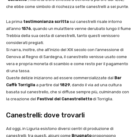
che ebbe come simbolo di ricchezza sette canestrelli a sei punte.
La prima
testimonianza scritta
sui canestrelli risale intorno
all’anno
1576
, quando un mulattiere venne derubato lungo il fiume
Trebbia della sua cesta di canestrelli, tanto questi venissero
considerati pregiati.
Si narra, inoltre, che all’inizio del XIX secolo con l’annessione di
Genova al Regno di Sardegna, il canestrello venisse usato come
vera e propria moneta di scambio e come resto per il pagamento
di una tassa.
Queste delizie iniziarono ad essere commercializzate dal
Bar
Caffè Torriglia
a partire dal
1829
, dando il via ad una cultura
basata sul canestrello, che si diffuse sempre più, culminando con
la creazione del
Festival del Canestrelletto
di Torriglia.
Canestrelli: dove trovarli
Ad oggi, in Liguria esistono diversi centri di produzione di
canestrelli; tra questi, alcuni come
Brugnato
propongono