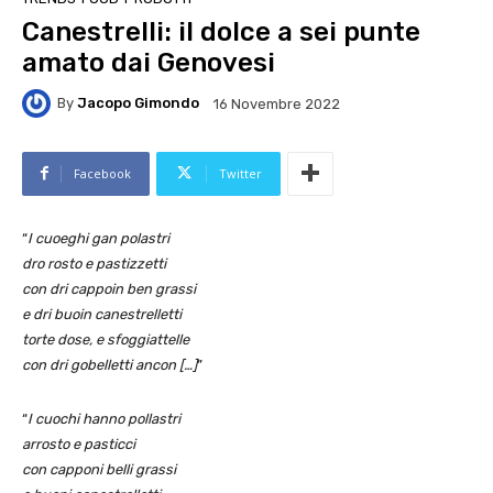
Canestrelli: il dolce a sei punte
amato dai Genovesi
By
Jacopo Gimondo
16 Novembre 2022
Facebook
Twitter
“
I cuoeghi gan polastri
dro rosto e pastizzetti
con dri cappoin ben grassi
e dri buoin canestrelletti
torte dose, e sfoggiattelle
con dri gobelletti ancon […]
”
“
I cuochi hanno pollastri
arrosto e pasticci
con capponi belli grassi