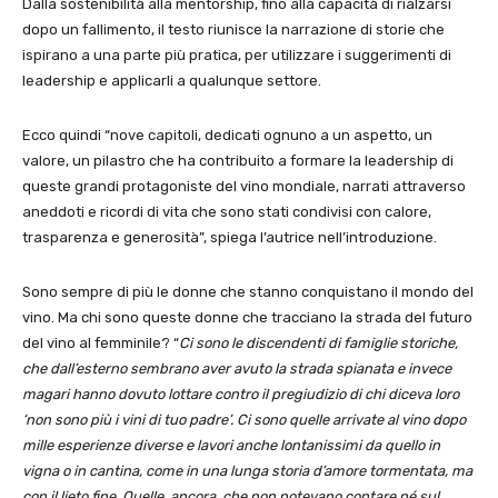
Dalla sostenibilità alla mentorship, fino alla capacità di rialzarsi
dopo un fallimento, il testo riunisce la narrazione di storie che
ispirano a una parte più pratica, per utilizzare i suggerimenti di
leadership e applicarli a qualunque settore.
Ecco quindi “nove capitoli, dedicati ognuno a un aspetto, un
valore, un pilastro che ha contribuito a formare la leadership di
queste grandi protagoniste del vino mondiale, narrati attraverso
aneddoti e ricordi di vita che sono stati condivisi con calore,
trasparenza e generosità”, spiega l’autrice nell’introduzione.
Sono sempre di più le donne che stanno conquistano il mondo del
vino. Ma chi sono queste donne che tracciano la strada del futuro
del vino al femminile? “
Ci sono le discendenti di famiglie storiche,
che dall’esterno sembrano aver avuto la strada spianata e invece
magari hanno dovuto lottare contro il pregiudizio di chi diceva loro
‘non sono più i vini di tuo padre’. Ci sono quelle arrivate al vino dopo
mille esperienze diverse e lavori anche lontanissimi da quello in
vigna o in cantina, come in una lunga storia d’amore tormentata, ma
con il lieto fine. Quelle, ancora, che non potevano contare né sul