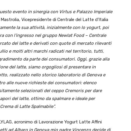
uesto evento in sinergia con Virtus e Palazzo Imperiale
strolia, Vicepresidente di Centrale del Latte d’Italia
amente la sua attività, inizialmente
con lo yogurt, poi
ora con l’ingresso nel gruppo Newlat Food –
Centrale
mercato del latte e derivati con quote di mercato
rilevanti
io e molti altri marchi radicati nel territorio, tutti,
 gradimento da parte dei consumatori.
Oggi, grazie alla
ione del latte, siamo orgogliosi di presentare
in
to, realizzato nello storico laboratorio di Genova e
o alle nuove richieste dei consumatori: elenco
ositamente selezionati del ceppo Cremoris per dare
sapori del latte, ottimo da spalmare e ideale per
Crema di Latte Spalmabile”.
 LYLAG, acronimo di Lavorazione Yogurt Latte Affini
Gobetti ad Albaro in Genova mio padre Vincenzo decide di