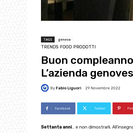
TAGS
genova
TRENDS
FOOD
PRODOTTI
Buon compleanno, 
L’azienda genoves
By
Fabio Liguori
29 Novembre 2022
Facebook
Twitter
Pin
Settanta anni
… e non dimostrarli. All’insegn