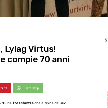
S
Lylag Virtus!
e compie 70 anni
terest
WhatsApp
a di una
freschezza
che è tipica del suo