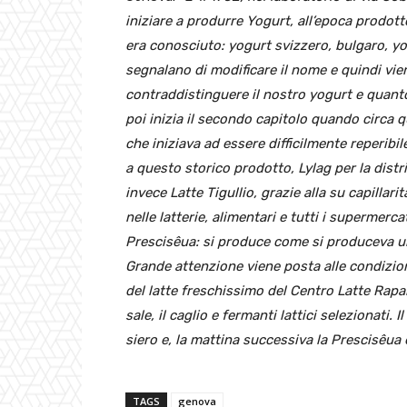
iniziare a
produrre Yogurt, all’epoca prodot
era conosciuto:
yogurt svizzero, bulgaro, yo
segnalano di modificare
il nome e quindi vie
contraddistinguere il nostro yogurt e
quanto
poi inizia il secondo capitolo quando circa 
che iniziava ad essere difficilmente reperibi
a questo storico prodotto, Lylag per la dis
invece Latte Tigullio, grazie alla su capillari
nelle latterie, alimentari e tutti i supermercat
Prescisêua: si produce come si produceva 
Grande attenzione viene posta alle condizioni
del latte freschissimo del Centro Latte Rap
sale, il caglio e fermanti lattici selezionati.
siero e, la mattina successiva la Prescisêua 
TAGS
genova