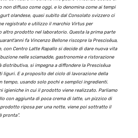
to non diffuso come oggi, e lo denomina come ai tempi
gurt olandese, quasi subito dal Consolato svizzero ci
ne registrato e utilizzo il marchio Virtus per
 altro prodotto nel laboratorio.
Questa la prima parte
quarant’anni fa Vincenzo Bellone
riscopre la Prescisêua,
le, con Centro Latte Rapallo si decide
di dare nuova vita
tribuzione nelle sciamadde, gastronomie e
ristorazione
tà distributiva, si impegna a diffondere la
Prescisêua
i liguri.
E a proposito del ciclo di lavorazione della
un tempo, usando
solo pochi e semplici ingredienti.
 igieniche in cui il
prodotto viene realizzato. Parliamo
allo con aggiunta di poca
crema di latte, un pizzico di
 Il prodotto riposa per una notte,
viene poi sottratto il
è pronta”.