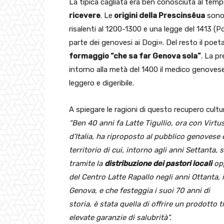
La tipica cagliata era ben conosciuta al tem
ricevere
. Le
origini della Prescinsêua
sono 
risalenti al 1200-1300 e una legge del 1413 (
parte dei genovesi ai Dogi». Del resto il poet
formaggio “che sa far Genova sola”
. La p
intorno alla metà del 1400 il medico genoves
leggero e digeribile.
A spiegare le ragioni di questo recupero cultu
“Ben 40 anni fa Latte Tigullio, ora con Virt
d’Italia, ha riproposto al pubblico genovese
territorio di cui, intorno agli anni Settanta, 
tramite la
distribuzione dei pastori locali
opp
del Centro Latte Rapallo negli anni Ottanta,
Genova, e che festeggia i suoi 70 anni di
storia, è stata quella di offrire un prodotto ti
elevate garanzie di salubrità”.