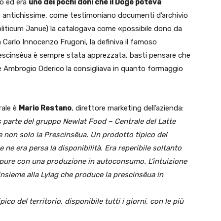
po ed era
uno dei pochi doni che il Doge poteva
antichissime, come testimoniano documenti d’archivio
Politicum Janue) la catalogava come «possibile dono da
a Carlo Innocenzo Frugoni, la definiva il famoso
rescinsêua è sempre stata apprezzata, basti pensare che
e Ambrogio Oderico la consigliava in quanto formaggio
rale è
Mario Restano
, direttore marketing dell’azienda:
us parte del gruppo Newlat Food – Centrale del Latte
 e non solo la Prescinsêua. Un prodotto tipico del
se ne era persa la disponibilità. Era reperibile soltanto
ure con una produzione in autoconsumo. L’intuizione
 insieme alla Lylag che produce la prescinsêua in
pico del territorio, disponibile tutti i giorni, con le più