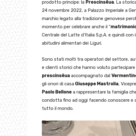
prodotto principe: la
Prescinsêua
. La stori
24 novembre 2022, a Palazzo Imperiale a Genov
marchio legato alla tradizione genovese perch
momento per celebrare anche il “
matrimonio
Centrale del Latte d’Italia S.p.A. e quindi con
abitudini alimentari dei Liguri.
Sono stati molti tra operatori del settore, a
e clienti storici che hanno voluto partecipare
prescinsêua
accompagnato dal
Vermentino
gli onori di casa
Giuseppe Mastrolia
, Vicepre
Paolo Bellone
a rappresentare la famiglia che
condotta fino ad oggi facendo conoscere e a
tutto il mondo.