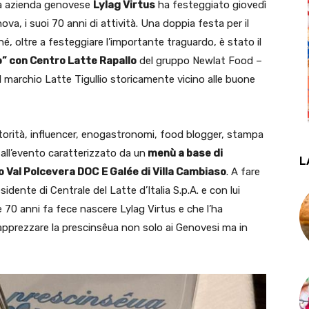
ca azienda genovese
Lylag Virtus
ha festeggiato giovedì
a, i suoi 70 anni di attività. Una doppia festa per il
é, oltre a festeggiare l’importante traguardo, è stato il
” con Centro Latte Rapallo
del gruppo Newlat Food –
 il marchio Latte Tigullio storicamente vicino alle buone
utorità, influencer, enogastronomi, food blogger, stampa
 all’evento caratterizzato da un
menù a base di
L
 Val Polcevera DOC
E Galée di Villa Cambiaso
. A fare
sidente di Centrale del Latte d’Italia S.p.A. e con lui
 70 anni fa fece nascere Lylag Virtus e che l’ha
pprezzare la prescinsêua non solo ai Genovesi ma in