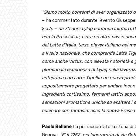
“Siamo molto contenti di aver organizzato q
– ha commentato durante l’evento Giuseppe Ma
S.p.A. –
da 70 anni Lylag continua ininterrott
con la Prescisêua, e ora un altro passo anc
del Latte d’Italia, terzo player italiano nel 
a livello nazionale, che comprende Latte Tigull
come anche Virtus, con elevata notorietà e
pluriennale esperienza di Lylag nella lavoraz
anteprima con Latte Tigullio un nuovo prodot
appositamente progettato per andare incontr
ingredienti
cortissimo, fermenti lattici app
sensazioni aromatiche
uniche ed esaltare i 
cucinare con fantasia, ecco la nuova
Fresca 
Paolo Bellone
ha poi raccontato la storia di
Genova:
“E’ il 1952, nel laboratorio di via 