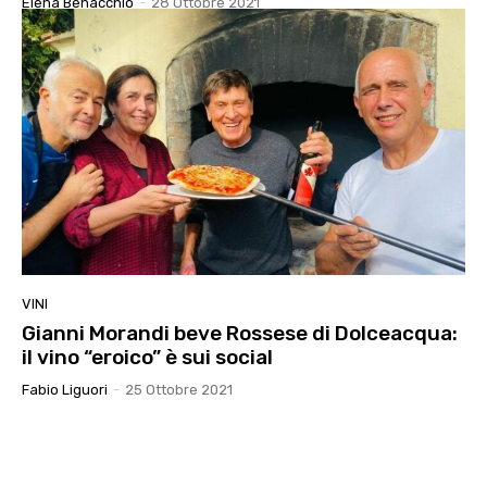
Elena Benacchio
-
28 Ottobre 2021
VINI
Gianni Morandi beve Rossese di Dolceacqua:
il vino “eroico” è sui social
Fabio Liguori
-
25 Ottobre 2021