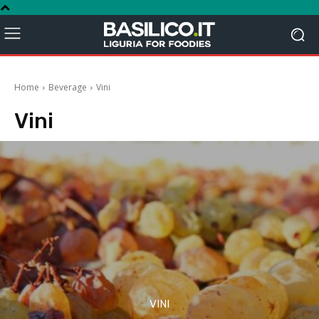
Home
Beverage
Vini
Vini
VINI