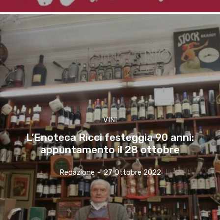
VINI
L’Enoteca Ricci festeggia 90 anni:
appuntamento il 28 ottobre
Redazione
-
27 Ottobre 2022