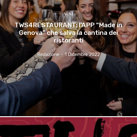
VINI
TWS4RESTAURANT: l’APP “Made in
Genova” che salva la cantina dei
ristoranti
Redazione
-
1 Dicembre 2022