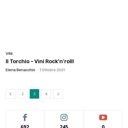
VINI
Il Torchio – Vini Rock’n’roll!
Elena Benacchio
-
1 Ottobre 2021
2
3
4
692
245
0