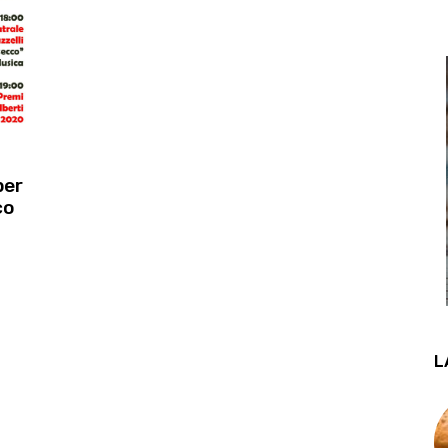
per
co
L