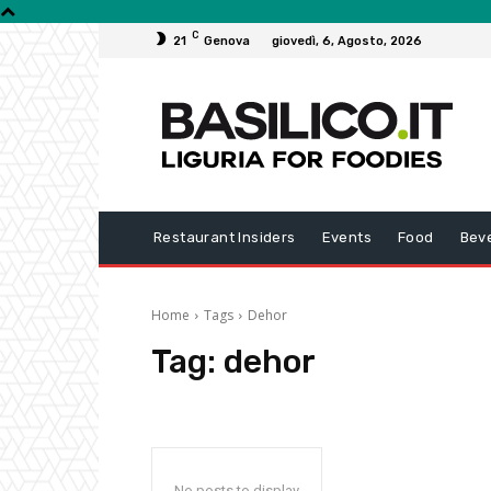
C
21
Genova
giovedì, 6, Agosto, 2026
Restaurant Insiders
Events
Food
Bev
Home
Tags
Dehor
Tag:
dehor
No posts to display