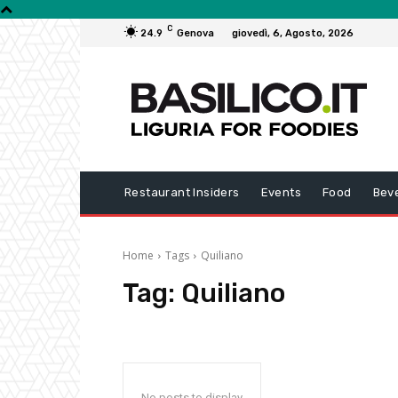
C
24.9
Genova
giovedì, 6, Agosto, 2026
Restaurant Insiders
Events
Food
Bev
Home
Tags
Quiliano
Tag:
Quiliano
No posts to display