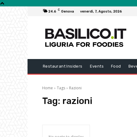
C
24.6
Genova
venerdì, 7, Agosto, 2026
Restaurant Insiders
Events
Food
Bev
Home
Tags
Razioni
Tag:
razioni
No posts to display