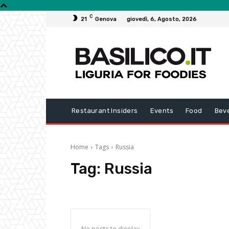
C
21
Genova
giovedì, 6, Agosto, 2026
Restaurant Insiders
Events
Food
Bev
Home
Tags
Russia
Tag:
Russia
No posts to display