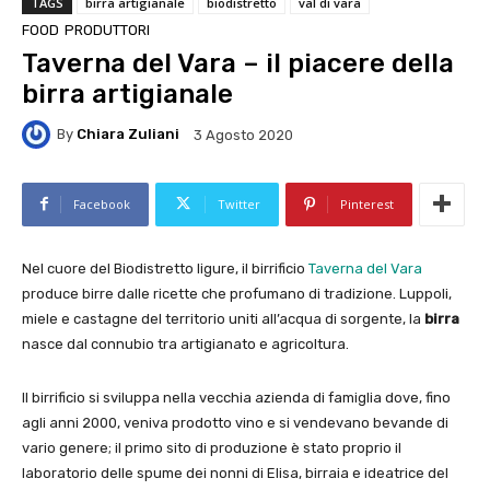
TAGS
birra artigianale
biodistretto
val di vara
FOOD
PRODUTTORI
Taverna del Vara – il piacere della
birra artigianale
By
Chiara Zuliani
3 Agosto 2020
Facebook
Twitter
Pinterest
Nel cuore del Biodistretto ligure, il birrificio
Taverna del Vara
produce birre dalle ricette che profumano di tradizione. Luppoli,
miele e castagne del territorio uniti all’acqua di sorgente, la
birra
nasce dal connubio tra artigianato e agricoltura.
Il birrificio si sviluppa nella vecchia azienda di famiglia dove, fino
agli anni 2000, veniva prodotto vino e si vendevano bevande di
vario genere; il primo sito di produzione è stato proprio il
laboratorio delle spume dei nonni di Elisa, birraia e ideatrice del