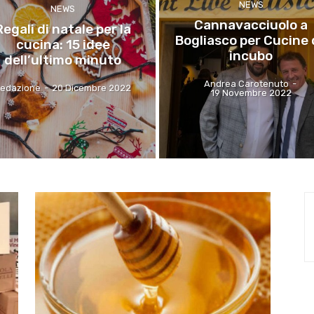
NEWS
NEWS
Cannavacciuolo a
Regali di natale per la
Bogliasco per Cucine 
cucina: 15 idee
incubo
dell’ultimo minuto
Andrea Carotenuto
-
edazione
-
20 Dicembre 2022
19 Novembre 2022