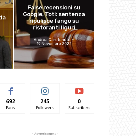
False recensioni su
Google, Toti: sentenza
da
ripulisce fango su
ristoranti liguri
Andrea Carotenuto
-
19 Novembre 2022
692
245
0
Fans
Followers
Subscribers
- Advertisement -