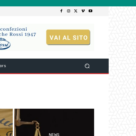
ors
NEWS