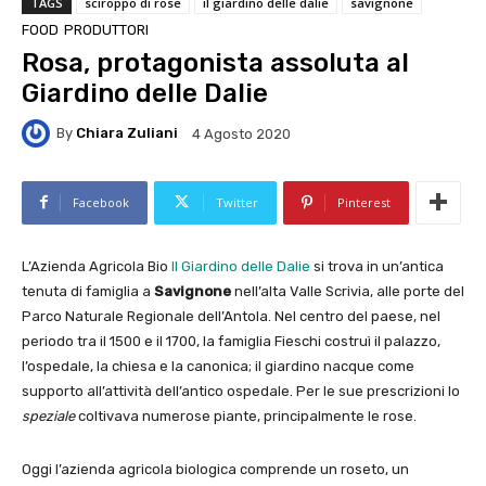
TAGS
sciroppo di rose
il giardino delle dalie
savignone
FOOD
PRODUTTORI
Rosa, protagonista assoluta al
Giardino delle Dalie
By
Chiara Zuliani
4 Agosto 2020
Facebook
Twitter
Pinterest
L’Azienda Agricola Bio
Il Giardino delle Dalie
si trova in un’antica
tenuta di famiglia a
Savignone
nell’alta Valle Scrivia, alle porte del
Parco Naturale Regionale dell’Antola. Nel centro del paese, nel
periodo tra il 1500 e il 1700, la famiglia Fieschi costruì il palazzo,
l’ospedale, la chiesa e la canonica; il giardino nacque come
supporto all’attività dell’antico ospedale. Per le sue prescrizioni lo
speziale
coltivava numerose piante, principalmente le rose.
Oggi l’azienda agricola biologica comprende un roseto, un