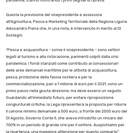
pandemia, stanno mostrando i primi segnali di ripresa.
Questa la previsione del vicepresidente e assessore
all’Agricoltura, Pesca e Marketing Territoriale della Regione Liguria
Alessandro Piana che, in una nota, è intervenuto in merito al Dl
Sostegni.
“Pesca e acquacoltura – scrive il vicepresidente – sono settori
legati al turismo e alla ristorazione, parimenti colpiti dalla crisi
pandemica. I fondi stanziati come contributo ai concessionari
delle aree demaniali marittime per le attività di acquacoltura,
pesca, protezione della fascia costiera e per la
commercializzazione, pari a 1 milione di euro per il 2021, sono un
primo passo nella giusta direzione, ma deve esserci un seguito.
Guardando all’immediato futuro, per evitare riproposizione
congiunturali critiche, la Lega ripresenterà la proposta per ridurre
il canone minimo demaniale a 500 euro, a fronte dei 2500 euro del
Dl Agosto, Governo Conte II, che aveva introdotto un rincaro del
700% in un periodo di grande crisi per il settore. Auspichiamo per
la ripartenza, una maggiore attenzione per questo comparto”.