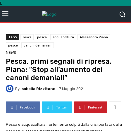
TAGS
news
pesca
acquacoltura
Alessandro Piana
pesce
canoni demaniali
NEWS
Pesca, primi segnali di ripresa.
Piana: “Stop all’aumento dei
canoni demaniali”
By
Isabella Rizzitano
7 Maggio 2021
Facebook
Twitter
Pinterest
Pesca e acquacoltura, fortemente colpiti dalla crisi portata dalla