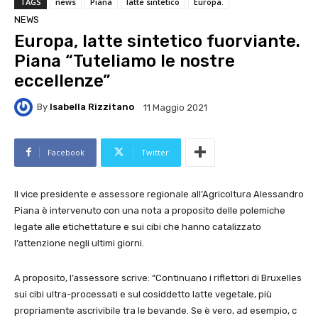
TAGS
news
Piana
latte sintetico
Europa.
NEWS
Europa, latte sintetico fuorviante.
Piana “Tuteliamo le nostre
eccellenze”
By
Isabella Rizzitano
11 Maggio 2021
Facebook
Twitter
Il vice presidente e assessore regionale all’Agricoltura Alessandro
Piana è intervenuto con una nota a proposito delle polemiche
legate alle etichettature e sui cibi che hanno catalizzato
l’attenzione negli ultimi giorni.
A proposito, l’assessore scrive: “Continuano i riflettori di Bruxelles
sui cibi ultra-processati e sul cosiddetto latte vegetale, più
propriamente ascrivibile tra le bevande. Se è vero, ad esempio, c