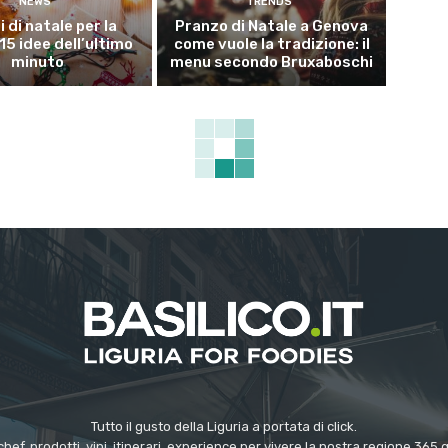
NEWS
TRENDS
i di natale per la
Pranzo di Natale a Genova
15 idee dell’ultimo
come vuole la tradizione: il
minuto
menu secondo Bruxaboschi
Tutto il gusto della Liguria a portata di click.
chef, prodotti, vini, itinerari, experience per vivere la nostra regione 365 