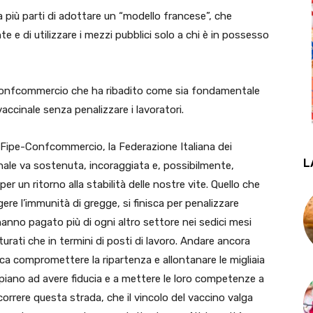
 più parti di adottare un “modello francese”, che
e e di utilizzare i mezzi pubblici solo a chi è in possesso
Confcommercio che ha ribadito come sia fondamentale
cinale senza penalizzare i lavoratori.
i Fipe-Confcommercio, la Federazione Italiana dei
L
nale va sostenuta, incoraggiata e, possibilmente,
er un ritorno alla stabilità delle nostre vite. Quello che
ere l’immunità di gregge, si finisca per penalizzare
 hanno pagato più di ogni altro settore nei sedici mesi
tturati che in termini di posti di lavoro. Andare ancora
fica compromettere la ripartenza e allontanare le migliaia
piano ad avere fiducia e a mettere le loro competenze a
rcorrere questa strada, che il vincolo del vaccino valga