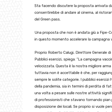
Sta facendo discutere la proposta arrivata da
consentirebbe di andare al cinema, al ristorant
del Green pass.
Una proposta che non è andata giù a Fipe-
in questo momento accelerare la campagna vac
Proprio Roberto Calugi, Direttore Generale d
Pubblici esercizi, spiega: “La campagna vacci
velocizzata. Questa è la nostra migliore arma p
tuttavia non è accettabile è che, per raggiung
sempre le solite categorie. I pubblici esercizi
della pandemia, sia in termini di perdita di fa
una volta a pesare sulle nostre attività signi
di professionisti che stavano tornando pian 
disposizione dei locali. Se proprio si vuole pe