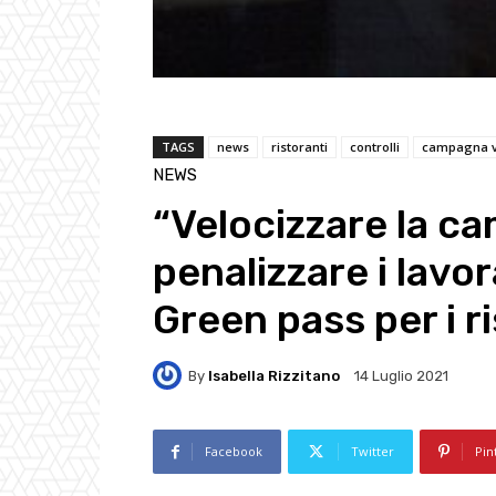
TAGS
news
ristoranti
controlli
campagna v
NEWS
“Velocizzare la c
penalizzare i lavor
Green pass per i r
By
Isabella Rizzitano
14 Luglio 2021
Facebook
Twitter
Pin