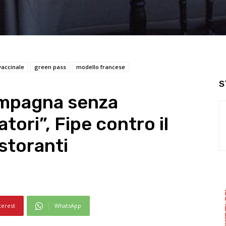
accinale
green pass
modello francese
S
ampagna senza
atori”, Fipe contro il
istoranti
terest
WhatsApp