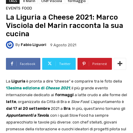
TAGS
Il Marin
Chef Visciola
formaggio
EVENTS
FOOD
La Liguria a Cheese 2021: Marco
Visciola del Marin racconta la sua
cucina
By
Fabio Liguori
9 Agosto 2021
Facebook
Twitter
Pinterest
La
Liguria
è pronta a dire “cheese” e comparire tra le foto della
13esima edizione di
Cheese 2021
, il più grande evento
internazionale dedicato ai
formaggi
a latte crudo e alle forme del
latte
, organizzato da Città di Bra e
Slow Food
. L’appuntamento è
dal 17 al 20 settembre
2021 a
Bra
. In più, quest’anno tornano gli
Appuntamenti a Tavola
, con i quali Slow Food ha sempre
apparecchiato le tavole più diverse: con chef stellati, giovani
promesse della ristorazione e cuochi ideatori di progetti pilota sul