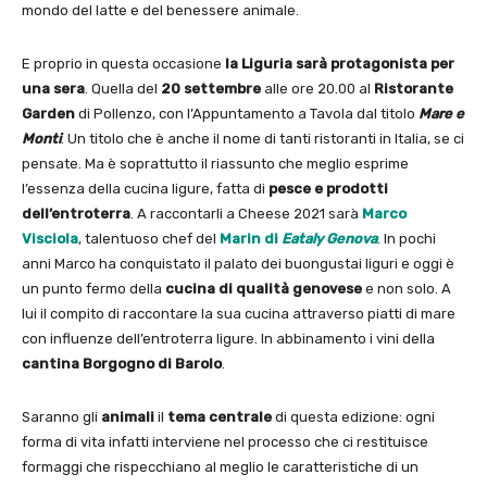
mondo del latte e del benessere animale.
E proprio in questa occasione
la Liguria sarà protagonista per
una sera
. Quella del
20 settembre
alle ore 20.00 al
Ristorante
Garden
di Pollenzo, con l’Appuntamento a Tavola dal titolo
Mare e
Monti
. Un titolo che è anche il nome di tanti ristoranti in Italia, se ci
pensate. Ma è soprattutto il riassunto che meglio esprime
l’essenza della cucina ligure, fatta di
pesce e prodotti
dell’entroterra
. A raccontarli a Cheese 2021 sarà
Marco
Visciola
, talentuoso chef del
Marin di
Eataly Genova
. In pochi
anni Marco ha conquistato il palato dei buongustai liguri e oggi è
un punto fermo della
cucina di qualità genovese
e non solo. A
lui il compito di raccontare la sua cucina attraverso piatti di mare
con influenze dell’entroterra ligure. In abbinamento i vini della
cantina Borgogno di Barolo
.
Saranno gli
animali
il
tema centrale
di questa edizione: ogni
forma di vita infatti interviene nel processo che ci restituisce
formaggi che rispecchiano al meglio le caratteristiche di un