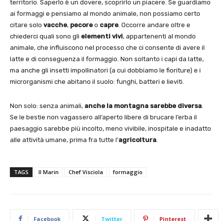
territorio. Saperlo è un dovere, scoprirlo un piacere. Se guardiamo
ai formaggi e pensiamo al mondo animale, non possiamo certo
citare solo
vacche
,
pecore
o
capre
. Occorre andare oltre e
chiederci quali sono gli
elementi vivi
, appartenenti al mondo
animale, che influiscono nel processo che ci consente di avere il
latte e di conseguenza il formaggio. Non soltanto i capi da latte,
ma anche gli insetti impollinatori (a cui dobbiamo le fioriture) e i
microrganismi che abitano il suolo: funghi, batteri e lieviti.
Non solo: senza animali,
anche la montagna sarebbe diversa
.
Se le bestie non vagassero all’aperto libere di brucare l’erba il
paesaggio sarebbe più incolto, meno vivibile, inospitale e inadatto
alle attività umane, prima fra tutte l’
agricoltura
.
TAGS
Il Marin
Chef Visciola
formaggio
Facebook
Twitter
Pinterest