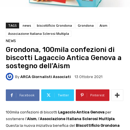
TAGS
news
biscottificio Grondona
Grondona
Aism
Associazione Italiana Sclerosi Multipla
NEWS
Grondona, 100mila confezioni di
biscotti Lagaccio Antica Genova a
sostegno dell’Aism
By
ARCA Giornalisti Associati
13 Ottobre 2021
Facebook
Twitter
Pinterest
100mila confezioni di biscotti
Lagaccio Antica Genova
per
sostenere l’
Aism
, l’
Associazione Italiana Sclerosi Multipla
.
Questa la nuova iniziativa benefica del
Biscottificio Grondona