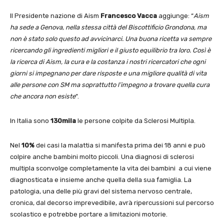
Il Presidente nazione di Aism
Francesco Vacca
aggiunge: “
Aism
ha sede a Genova, nella stessa città del Biscottificio Grondona, ma
non è stato solo questo ad avvicinarci. Una buona ricetta va sempre
ricercando gli ingredienti migliori e il giusto equilibrio tra loro. Così è
la ricerca di Aism, la cura e la costanza i nostri ricercatori che ogni
giorni si impegnano per dare risposte e una migliore qualità di vita
alle persone con SM ma soprattutto l’impegno a trovare quella cura
che ancora non esiste
“.
In Italia sono
130mila
le persone colpite da Sclerosi Multipla.
Nel
10%
dei casi la malattia si manifesta prima dei 18 anni e può
colpire anche bambini molto piccoli. Una diagnosi di sclerosi
multipla sconvolge completamente la vita dei bambini a cui viene
diagnosticata e insieme anche quella della sua famiglia. La
patologia, una delle più gravi del sistema nervoso centrale,
cronica, dal decorso imprevedibile, avrà ripercussioni sul percorso
scolastico e potrebbe portare a limitazioni motorie.