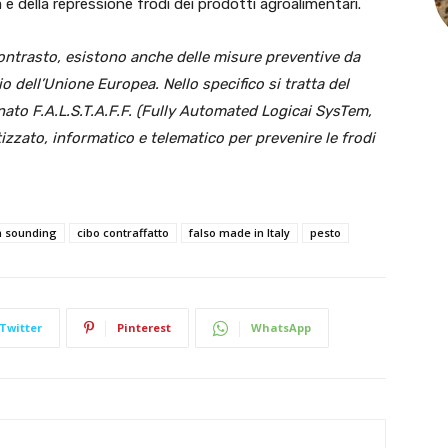
à e della repressione frodi dei prodotti agroalimentari.
 contrasto, esistono anche delle misure preventive da
io dell’Unione Europea. Nello specifico si tratta del
nato F.A.L.S.T.A.F.F. (Fully Automated Logicai SysTem,
zzato, informatico e telematico per prevenire le frodi
an sounding
cibo contraffatto
falso made in Italy
pesto
Twitter
Pinterest
WhatsApp