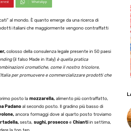
terest
WhatsApp
ccati” al mondo. È quanto emerge da una ricerca di
prodotti italiani che maggiormente vengono contraffatti
er,
colosso della consulenza legale presente in 50 paesi
ounding
(il falso Made in Italy)
è quella pratica
ombinazioni cromatiche, come il nostro tricolore,
ll’Italia per promuovere e commercializzare prodotti che
L
l primo posto la
mozzarella,
alimento più contraffatto,
na Padano
al secondo posto. Il gradino più basso di
volone,
ancora formaggi dove al quarto posto troviamo
rtadella,
sesta,
sughi, prosecco
e
Chianti
in settima,
dere la top ten.