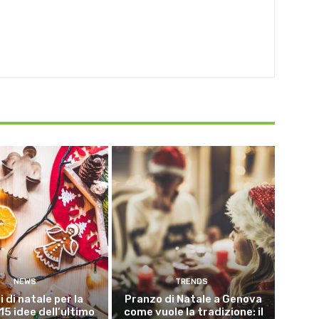
NEWS
TRENDS
i di natale per la
Pranzo di Natale a Genova
15 idee dell’ultimo
come vuole la tradizione: il