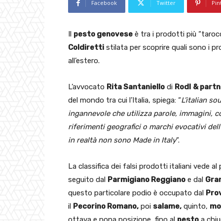
Facebook
Twitter
Pin
Il
pesto genovese
è tra i prodotti più “taro
Coldiretti
stilata per scoprire quali sono i 
all’estero.
L’avvocato
Rita Santaniello
di
Rodl
& partn
del mondo tra cui l’Italia, spiega: “
L’italian s
ingannevole che utilizza parole, immagini, c
riferimenti geografici o marchi evocativi de
in realtà non sono Made in Italy
“.
La classifica dei falsi prodotti italiani vede a
seguito dal
Parmigiano Reggiano
e dal
Gra
questo particolare podio è occupato dal
Pro
il
Pecorino Romano,
poi
salame,
quinto,
mo
ottava e nona posizione, fino al
pesto
a chiu