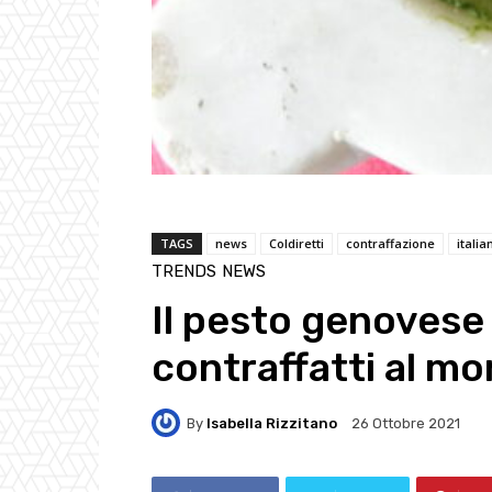
TAGS
news
Coldiretti
contraffazione
itali
TRENDS
NEWS
Il pesto genovese 
contraffatti al m
By
Isabella Rizzitano
26 Ottobre 2021