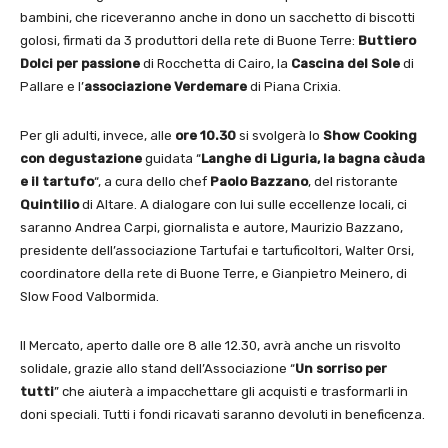
bambini, che riceveranno anche in dono un sacchetto di biscotti
golosi, firmati da 3 produttori della rete di Buone Terre:
Buttiero
Dolci per passione
di Rocchetta di Cairo, la
Cascina del Sole
di
Pallare e l’
associazione Verdemare
di Piana Crixia.
Per gli adulti, invece, alle
ore 10.30
si svolgerà lo
Show Cooking
con degustazione
guidata “
Langhe di Liguria, la bagna càuda
e il tartufo
“, a cura dello chef
Paolo Bazzano
, del ristorante
Quintilio
di Altare. A dialogare con lui sulle eccellenze locali, ci
saranno Andrea Carpi, giornalista e autore, Maurizio Bazzano,
presidente dell’associazione Tartufai e tartuficoltori, Walter Orsi,
coordinatore della rete di Buone Terre, e Gianpietro Meinero, di
Slow Food Valbormida.
Il Mercato, aperto dalle ore 8 alle 12.30, avrà anche un risvolto
solidale, grazie allo stand dell’Associazione “
Un sorriso per
tutti
” che aiuterà a impacchettare gli acquisti e trasformarli in
doni speciali. Tutti i fondi ricavati saranno devoluti in beneficenza.