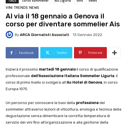
TAGS
corso sommelier
Ais Liguria
vino
news
VINI
TRENDS
NEWS
Al via il 18 gennaio a Genova il
corso per diventare sommelier Ais
By
ARCA Giornalisti Associati
13 Gennaio 2022
Facebook
Twitter
Pinterest
Inizierà il prossimo
martedì 18 gennaio
il corso di qualificazione
professionale
dell’Associazione Italiana Sommelier Liguria
. Il
corso di primo livello si svolgerà all’
Ac Hotel di Genova
, in corso
Europa 1075.
Un percorso per conoscere le basi della
professione
del
sommelier attraverso lezioni di viticoltura, enologia e tecnica della
degustazione senza dimenticare la corretta temperatura di
servizio dei vini fino all’organizzazione e alla gestione della