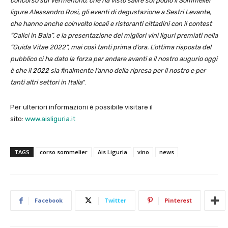
concorso sul Vermentino, che ha visto salire sul podio il Sommelier
ligure Alessandro Rosi, gli eventi di degustazione a Sestri Levante,
che hanno anche coinvolto locali e ristoranti cittadini con il contest
“Calici in Baia”, e la presentazione dei migliori vini liguri premiati nella
“Guida Vitae 2022”, mai così tanti prima d’ora. L’ottima risposta del
pubblico ci ha dato la forza per andare avanti e il nostro augurio oggi
è che il 2022 sia finalmente l’anno della ripresa per il nostro e per
tanti altri settori in Italia
“.
Per ulteriori informazioni è possibile visitare il
sito:
www.aisliguria.it
TAGS
corso sommelier
Ais Liguria
vino
news
Facebook
Twitter
Pinterest