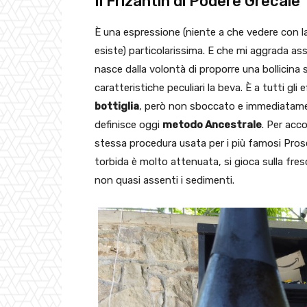
Il Frizantin di Podere Grecale
È una espressione (niente a che vedere con l
esiste) particolarissima. E che mi aggrada as
nasce dalla volontà di proporre una bollicina 
caratteristiche peculiari la beva. È a tutti gli 
bottiglia
, però non sboccato e immediatamen
definisce oggi
metodo Ancestrale
. Per acc
stessa procedura usata per i più famosi Pros
torbida è molto attenuata, si gioca sulla fres
non quasi assenti i sedimenti.