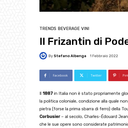
TRENDS
BEVERAGE
VINI
Il Frizantin di Po
By
Stefano Albenga
1 Febbraio 2022
Facebook
Twitter
Pin
Il
1887
in Italia non è stato propriamente glori
la politica coloniale, condizione alla quale no
pietra (forse la prima sbarra di ferro) della T
Corbusier
– al secolo,
Charles-Édouard Jean
che le sue opere sono considerate patrimonio 