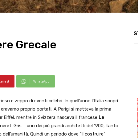
S
dere Grecale
terest
WhatsApp
oso e zeppo di eventi celebri. In quell’anno l’Italia scoprì
n eravamo proprio portati. A Parigi si metteva la prima
our Eiffel, mentre in Svizzera nasceva il francese
Le
neret-
Gris –
uno dei più grandi architetti del ‘900, tanto
dell’umanità. Quindi un periodo dove “il costruire”