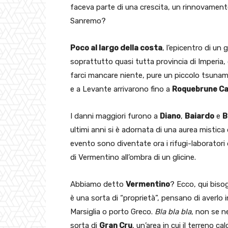
faceva parte di una crescita, un rinnovamento,
Sanremo?
Poco al largo della costa
, l’epicentro di u
soprattutto quasi tutta provincia di Imperia,
farci mancare niente, pure un piccolo tsunam
e a Levante arrivarono fino a
Roquebrune Ca
I danni maggiori furono a
Diano
,
Baiardo
e
B
ultimi anni si è adornata di una aurea mistic
evento sono diventate ora i rifugi-laboratori 
di Vermentino all’ombra di un glicine.
Abbiamo detto
Vermentino
?
Ecco, qui biso
è una sorta di “proprietà”, pensano di averlo i
Marsiglia o porto Greco.
Bla bla bla
, non se n
sorta di
Gran Cru
, un’area in cui il terreno c