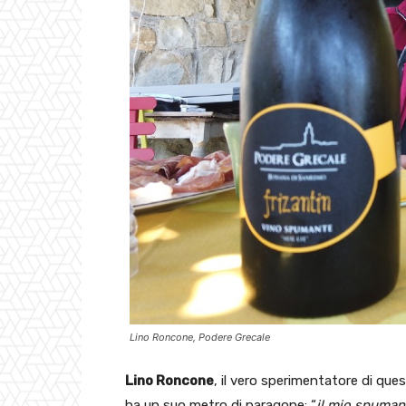
Lino Roncone, Podere Grecale
Lino Roncone
, il vero sperimentatore di que
ha un suo metro di paragone: “
il mio spuman