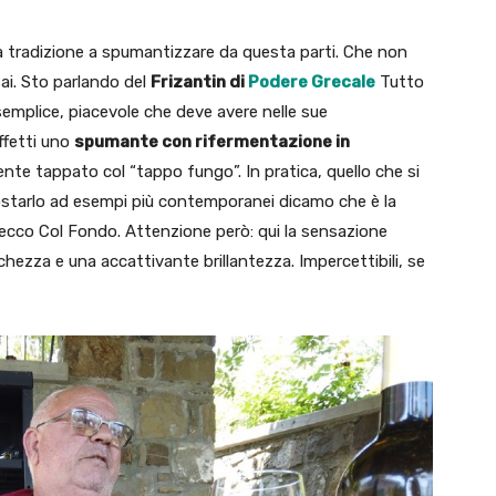
a tradizione a spumantizzare da questa parti. Che non
sai. Sto parlando del
Frizantin di
Podere Grecale
Tutto
semplice, piacevole che deve avere nelle sue
effetti uno
spumante con rifermentazione in
te tappato col “tappo fungo”. In pratica, quello che si
ostarlo ad esempi più contemporanei dicamo che è la
ecco Col Fondo. Attenzione però: qui la sensazione
chezza e una accattivante brillantezza. Impercettibili, se