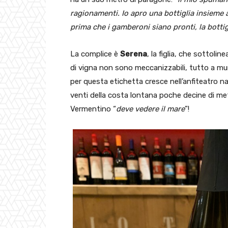
ragionamenti. Io apro una bottiglia insieme 
prima che i gamberoni siano pronti, la bottig
La complice è
Serena
, la figlia, che sottolin
di vigna non sono meccanizzabili, tutto a mure
per questa etichetta cresce nell’anfiteatro n
venti della costa lontana poche decine di metr
Vermentino “
deve vedere il mare
”!