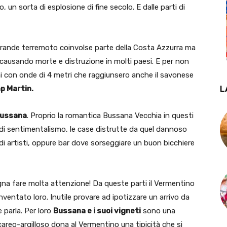
 un sorta di esplosione di fine secolo. E dalle parti di
n grande terremoto coinvolse parte della Costa Azzurra ma
 causando morte e distruzione in molti paesi. E per non
i con onde di 4 metri che raggiunsero anche il savonese
L
p Martin.
ussana
. Proprio la romantica Bussana Vecchia in questi
a di sentimentalismo, le case distrutte da quel dannoso
di artisti, oppure bar dove sorseggiare un buon bicchiere
gna fare molta attenzione! Da queste parti il Vermentino
nventato loro. Inutile provare ad ipotizzare un arrivo da
e parla. Per loro
Bussana e i suoi vigneti
sono una
alcareo-argilloso dona al Vermentino una tipicità che si