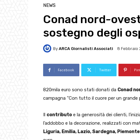
NEWS
Conad nord-ovest
sostegno degli osp
By
ARCA Giornalisti Associati
8 Febbraio
Facebook
Twitter
Pin
820mila euro sono stati donati da
Conad no
campagna “Con tutto il cuore per un grande pr
Il
contributo
e la generosità dei clienti, l’ini
l’addobbo e la decorazione, realizzati con mate
Liguria, Emilia, Lazio, Sardegna, Piemonte