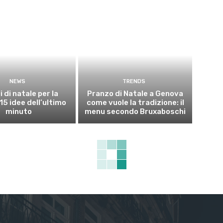
NEWS
TRENDS
i di natale per la
Pranzo di Natale a Genova
15 idee dell’ultimo
come vuole la tradizione: il
minuto
menu secondo Bruxaboschi