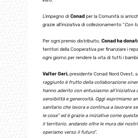
euro.
L’impegno di
Conad
per la Comunità si arricchi
grazie all’iniziativa di collezionamento “
Con tu
Per ogni premio distribuito,
Conad ha donat
territori della Cooperativa per finanziare i re
ogni giorno per rendere la vita di tutti i bambin
Valter Geri,
presidente Conad Nord Ovest, sp
raggiunto è frutto della collaborazione sinerg
hanno aderito con entusiasmo all’iniziativa
sensibilità e generosità.
Oggi esprimiamo anc
sanitario che lavora e continua a lavorare se
le cose” ed è grazie a iniziative come quest
il territorio, andando oltre le mura dei nos
operiamo verso il futuro
“.