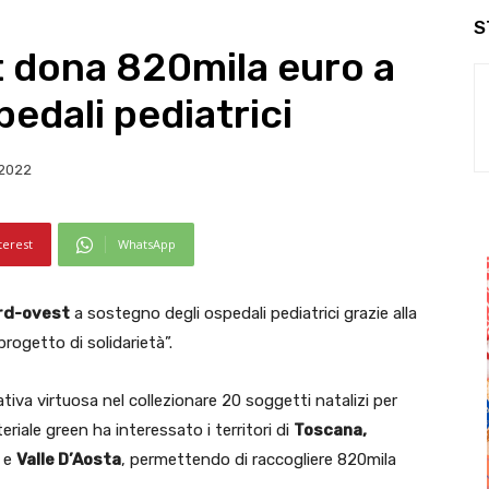
S
 dona 820mila euro a
edali pediatrici
 2022
terest
WhatsApp
rd-ovest
a sostegno degli ospedali pediatrici grazie alla
ogetto di solidarietà”.
ziativa virtuosa nel collezionare 20 soggetti natalizi per
riale green ha interessato i territori di
Toscana,
e
Valle D’Aosta
, permettendo di raccogliere 820mila